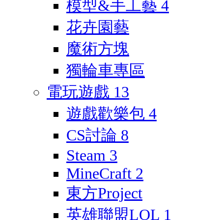
模型&手工藝
4
花卉園藝
魔術方塊
獨輪車專區
電玩遊戲
13
遊戲歡樂包
4
CS討論
8
Steam
3
MineCraft
2
東方Project
英雄聯盟LOL
1