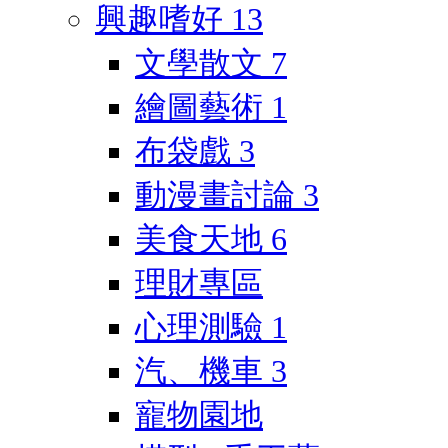
興趣嗜好
13
文學散文
7
繪圖藝術
1
布袋戲
3
動漫畫討論
3
美食天地
6
理財專區
心理測驗
1
汽、機車
3
寵物園地