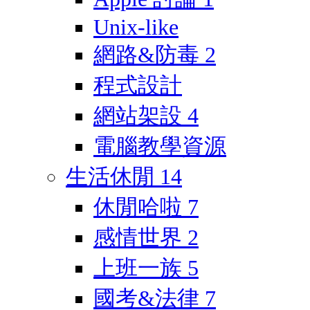
Unix-like
網路&防毒
2
程式設計
網站架設
4
電腦教學資源
生活休閒
14
休閒哈啦
7
感情世界
2
上班一族
5
國考&法律
7