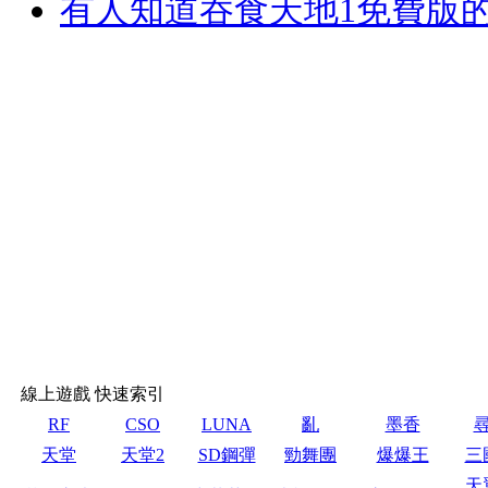
有人知道吞食天地1免費版的開
線上遊戲 快速索引
RF
CSO
LUNA
亂
墨香
天堂
天堂2
SD鋼彈
勁舞團
爆爆王
三
天