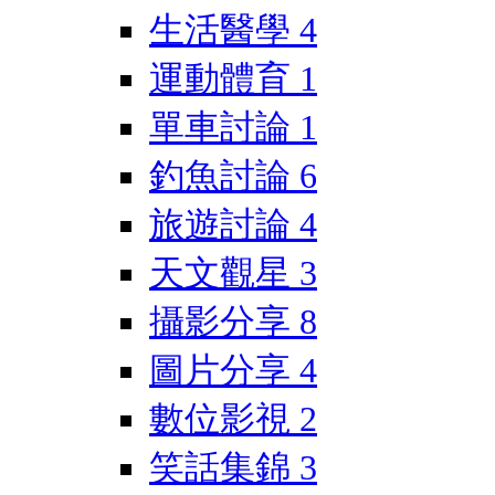
生活醫學
4
運動體育
1
單車討論
1
釣魚討論
6
旅遊討論
4
天文觀星
3
攝影分享
8
圖片分享
4
數位影視
2
笑話集錦
3