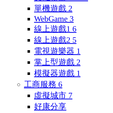
單機遊戲
2
WebGame
3
線上遊戲1
6
線上遊戲2
5
電視遊樂器
1
掌上型遊戲
2
模擬器遊戲
1
工商服務
6
虛擬城市
7
好康分享