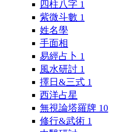
四柱八字
1
紫微斗數
1
姓名學
手面相
易經占卜
1
風水研討
1
擇日&三式
1
西洋占星
無視論塔羅牌
10
修行&武術
1