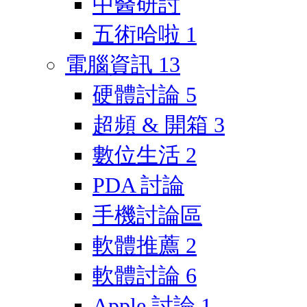
中醫研討
五術哈啦
1
電腦資訊
13
硬體討論
5
超頻 & 開箱
3
數位生活
2
PDA 討論
手機討論區
軟體推薦
2
軟體討論
6
Apple 討論
1