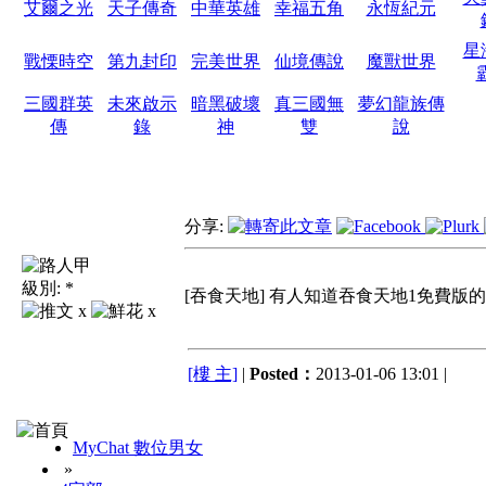
艾爾之光
天子傳奇
中華英雄
幸福五角
永恆紀元
星
戰慄時空
第九封印
完美世界
仙境傳說
魔獸世界
三國群英
未來啟示
暗黑破壞
真三國無
夢幻龍族傳
傳
錄
神
雙
說
分享:
級別:
*
[吞食天地] 有人知道吞食天地1免費版的
x
x
[樓 主]
|
Posted：
2013-01-06 13:01 |
MyChat 數位男女
»