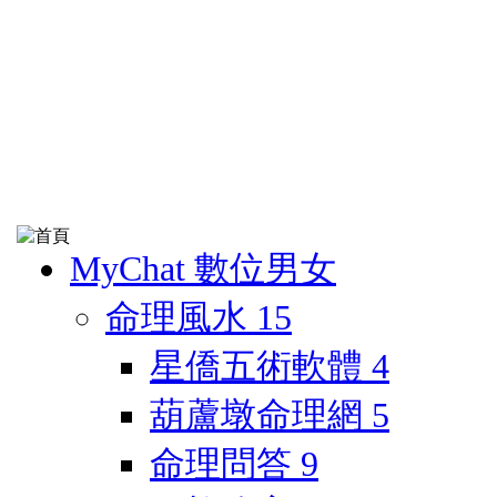
MyChat 數位男女
命理風水
15
星僑五術軟體
4
葫蘆墩命理網
5
命理問答
9