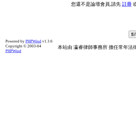
您還不是論壇會員,請先
註冊
Powered by
PHPWind
v1.3.6
Copyright © 2003-04
本站由
瀛睿律師事務所
擔任常年法律
PHPWind