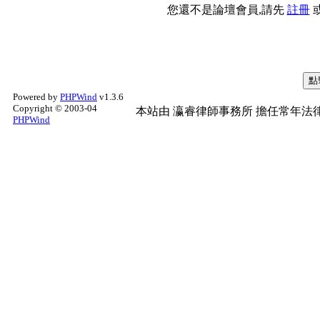
您還不是論壇會員,請先
註冊
Powered by
PHPWind
v1.3.6
Copyright © 2003-04
本站由
瀛睿律師事務所
擔任常年法律
PHPWind