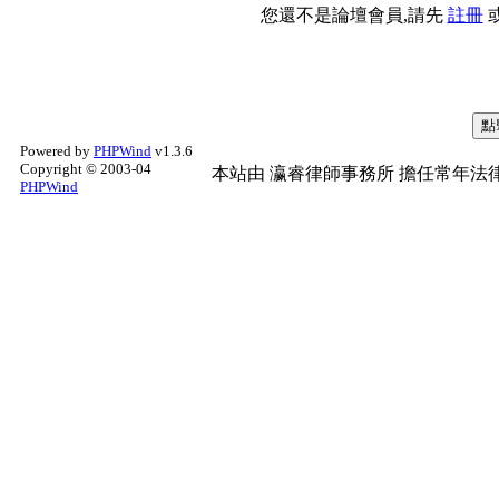
您還不是論壇會員,請先
註冊
Powered by
PHPWind
v1.3.6
Copyright © 2003-04
本站由
瀛睿律師事務所
擔任常年法律
PHPWind