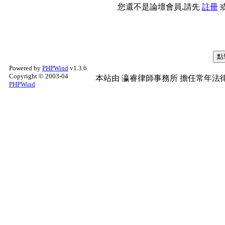
您還不是論壇會員,請先
註冊
Powered by
PHPWind
v1.3.6
Copyright © 2003-04
本站由
瀛睿律師事務所
擔任常年法律
PHPWind