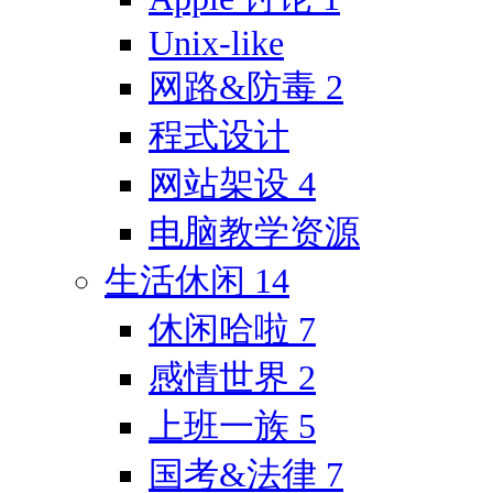
Unix-like
网路&防毒
2
程式设计
网站架设
4
电脑教学资源
生活休闲
14
休闲哈啦
7
感情世界
2
上班一族
5
国考&法律
7