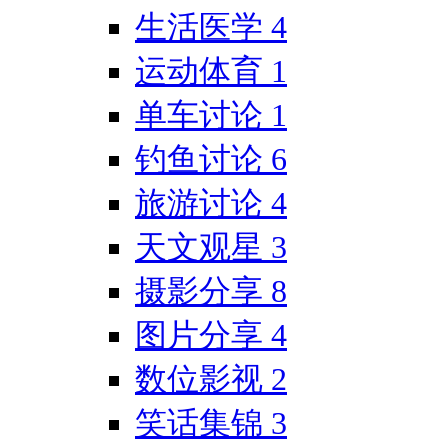
生活医学
4
运动体育
1
单车讨论
1
钓鱼讨论
6
旅游讨论
4
天文观星
3
摄影分享
8
图片分享
4
数位影视
2
笑话集锦
3