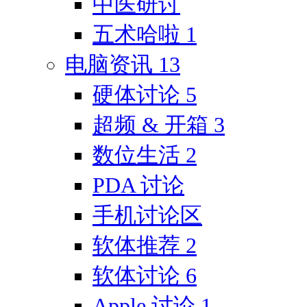
中医研讨
五术哈啦
1
电脑资讯
13
硬体讨论
5
超频 & 开箱
3
数位生活
2
PDA 讨论
手机讨论区
软体推荐
2
软体讨论
6
Apple 讨论
1