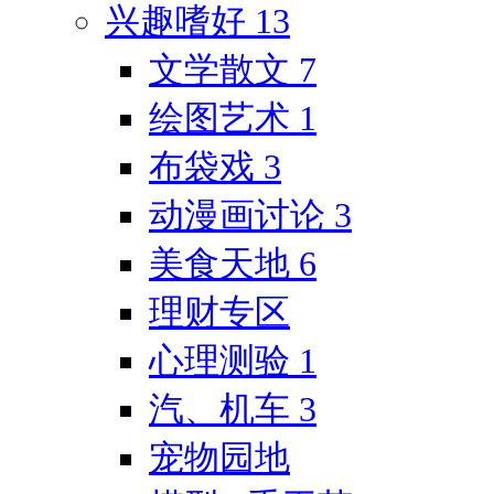
兴趣嗜好
13
文学散文
7
绘图艺术
1
布袋戏
3
动漫画讨论
3
美食天地
6
理财专区
心理测验
1
汽、机车
3
宠物园地