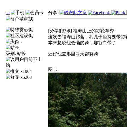
aa
分享:
[分享][资讯] 福寿山上的独轮车秀
这次去福寿山露营，我儿子坚持要带独
本来想说他会懒的骑，那就白带了
级别:
站长
还好他去那里两天都有骑
图 1.
x1964
x5263