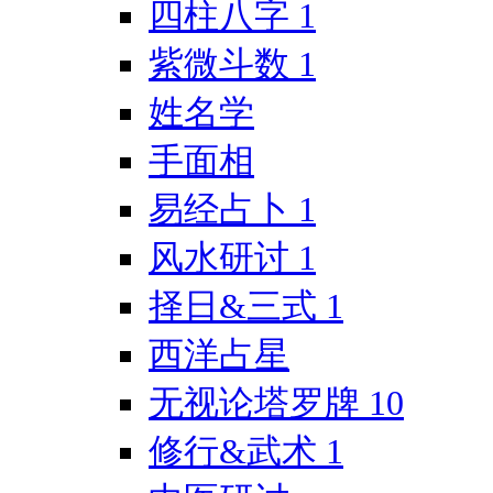
四柱八字
1
紫微斗数
1
姓名学
手面相
易经占卜
1
风水研讨
1
择日&三式
1
西洋占星
无视论塔罗牌
10
修行&武术
1