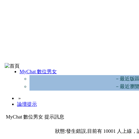
MyChat 數位男女
－最近版
－最近瀏
»
論壇提示
MyChat 數位男女 提示訊息
狀態:發生錯誤,目前有 10001 人上線