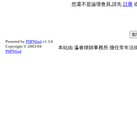
您還不是論壇會員,請先
註冊
Powered by
PHPWind
v1.3.6
Copyright © 2003-04
本站由
瀛睿律師事務所
擔任常年法律
PHPWind