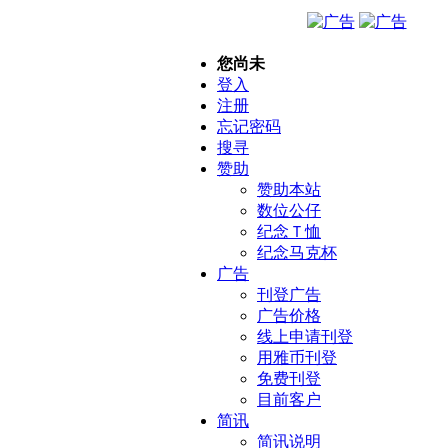
您尚未
登入
注册
忘记密码
搜寻
赞助
赞助本站
数位公仔
纪念Ｔ恤
纪念马克杯
广告
刊登广告
广告价格
线上申请刊登
用雅币刊登
免费刊登
目前客户
简讯
简讯说明