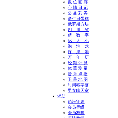
数 位 画 廊
心 情 日 记
公 益 彩 券
送生日蛋糕
俄罗斯方块
四 川 省
猜 数 字
比 大 小
泡 泡 龙
许 愿 池
万 年 历
经 期 计 算
体 重 测 量
音 乐 点 播
卫 星 地 图
时间戳字幕
男女聊天室
求助
论坛守则
会员等级
会员权限