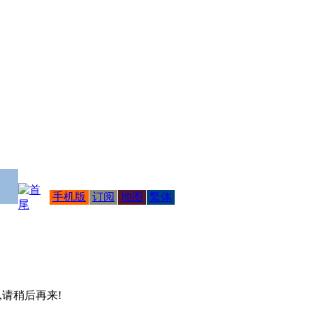
手机版
订阅
地图
繁体
 ,请稍后再来!