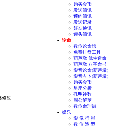
购买金币
发送简讯
预约简讯
发送记录
好友通讯
罐头简讯
论命
数位论命馆
免费排盘工具
葫芦墩 优生造命
葫芦墩 八字命书
影音论命(葫芦墩)
影音占卜(葫芦墩)
购买金币
星座分析
孔明神数
周公解梦
数位命理街
娱乐
影 像 行 脚
数 位 造 型