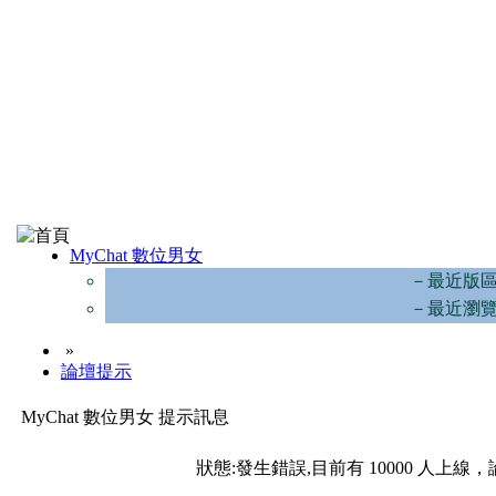
MyChat 數位男女
－最近版
－最近瀏
»
論壇提示
MyChat 數位男女 提示訊息
狀態:發生錯誤,目前有 10000 人上線