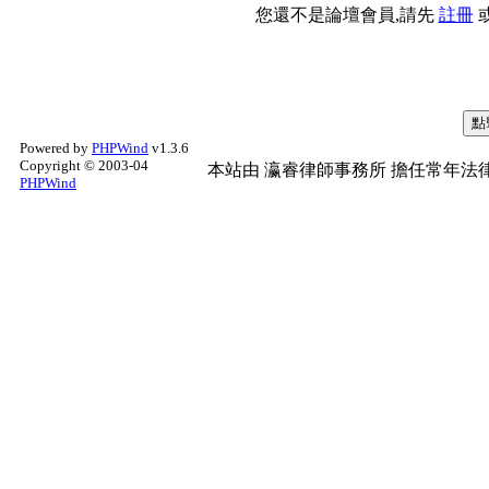
您還不是論壇會員,請先
註冊
Powered by
PHPWind
v1.3.6
Copyright © 2003-04
本站由
瀛睿律師事務所
擔任常年法律
PHPWind