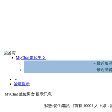
MyChat 數位男女
－最近版
－最近瀏
»
論壇提示
MyChat 數位男女 提示訊息
狀態:發生錯誤,目前有 10001 人上線