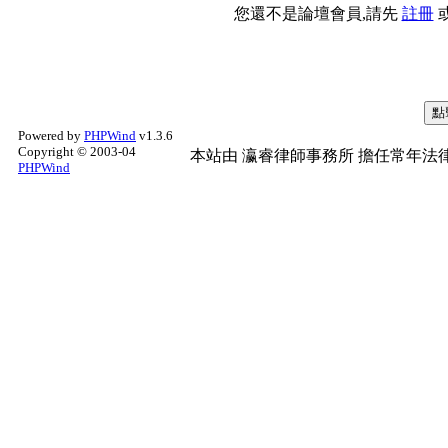
您還不是論壇會員,請先
註冊
Powered by
PHPWind
v1.3.6
Copyright © 2003-04
本站由
瀛睿律師事務所
擔任常年法律
PHPWind