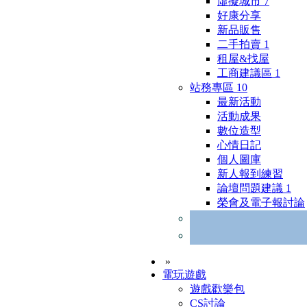
虛擬城市
7
好康分享
新品販售
二手拍賣
1
租屋&找屋
工商建議區
1
站務專區
10
最新活動
活動成果
數位造型
心情日記
個人圖庫
新人報到練習
論壇問題建議
1
榮會及電子報討論
»
電玩遊戲
遊戲歡樂包
CS討論