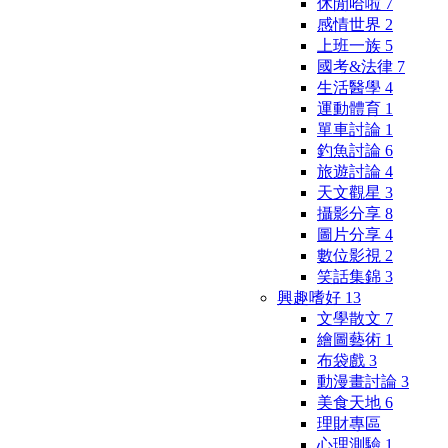
休閒哈啦
7
感情世界
2
上班一族
5
國考&法律
7
生活醫學
4
運動體育
1
單車討論
1
釣魚討論
6
旅遊討論
4
天文觀星
3
攝影分享
8
圖片分享
4
數位影視
2
笑話集錦
3
興趣嗜好
13
文學散文
7
繪圖藝術
1
布袋戲
3
動漫畫討論
3
美食天地
6
理財專區
心理測驗
1