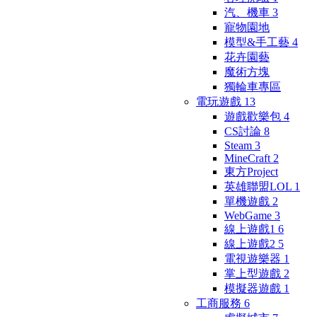
汽、機車
3
寵物園地
模型&手工藝
4
花卉園藝
魔術方塊
獨輪車專區
電玩遊戲
13
遊戲歡樂包
4
CS討論
8
Steam
3
MineCraft
2
東方Project
英雄聯盟LOL
1
單機遊戲
2
WebGame
3
線上遊戲1
6
線上遊戲2
5
電視遊樂器
1
掌上型遊戲
2
模擬器遊戲
1
工商服務
6