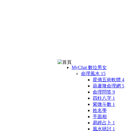
MyChat 數位男女
命理風水
15
星僑五術軟體
4
葫蘆墩命理網
5
命理問答
9
四柱八字
1
紫微斗數
1
姓名學
手面相
易經占卜
1
風水研討
1