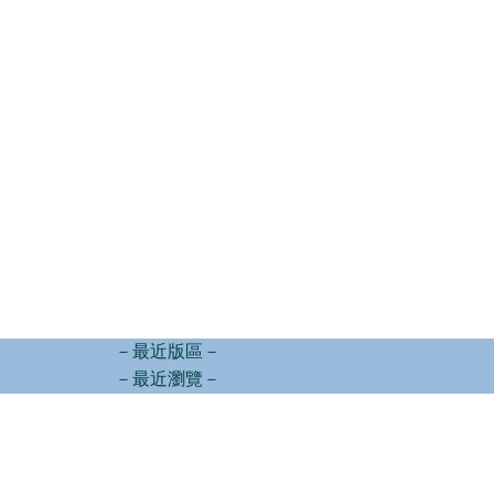
－最近版區－
－最近瀏覽－