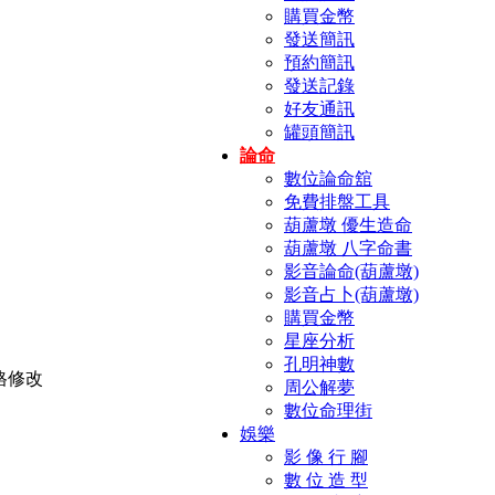
購買金幣
發送簡訊
預約簡訊
發送記錄
好友通訊
罐頭簡訊
論命
數位論命舘
免費排盤工具
葫蘆墩 優生造命
葫蘆墩 八字命書
影音論命(葫蘆墩)
影音占卜(葫蘆墩)
購買金幣
星座分析
孔明神數
周公解夢
數位命理街
娛樂
影 像 行 腳
數 位 造 型