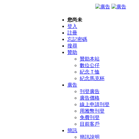
您尚未
登入
註冊
忘記密碼
搜尋
贊助
贊助本站
數位公仔
紀念Ｔ恤
紀念馬克杯
廣告
刊登廣告
廣告價格
線上申請刊登
用雅幣刊登
免費刊登
目前客戶
簡訊
簡訊說明