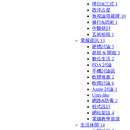
擇日&三式
1
西洋占星
無視論塔羅牌
10
修行&武術
1
中醫研討
五術哈啦
1
電腦資訊
13
硬體討論
5
超頻 & 開箱
3
數位生活
2
PDA 討論
手機討論區
軟體推薦
2
軟體討論
6
Apple 討論
1
Unix-like
網路&防毒
2
程式設計
網站架設
4
電腦教學資源
生活休閒
14