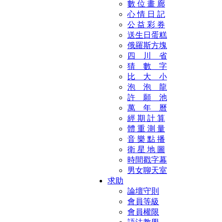
數 位 畫 廊
心 情 日 記
公 益 彩 券
送生日蛋糕
俄羅斯方塊
四 川 省
猜 數 字
比 大 小
泡 泡 龍
許 願 池
萬 年 曆
經 期 計 算
體 重 測 量
音 樂 點 播
衛 星 地 圖
時間戳字幕
男女聊天室
求助
論壇守則
會員等級
會員權限