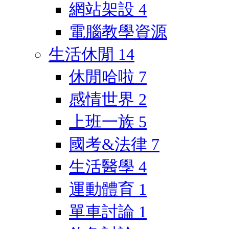
網站架設
4
電腦教學資源
生活休閒
14
休閒哈啦
7
感情世界
2
上班一族
5
國考&法律
7
生活醫學
4
運動體育
1
單車討論
1