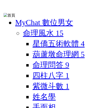
MyChat 數位男女
命理風水
15
星僑五術軟體
4
葫蘆墩命理網
5
命理問答
9
四柱八字
1
紫微斗數
1
姓名學
手面相