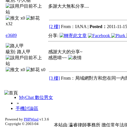
級別:
小人物
多謝大大無私分享....
x0
x32
[2 樓]
From：IANA |
Posted：
2011-11-15
e3689
分享:
級別:
路人甲
感謝大大的分享~
感恩唷~~
x0
x0
[3 樓]
From：局域網對方和您在同一內部
MyChat 數位男女
»
手機討論區
Powered by
PHPWind
v1.3.6
Copyright © 2003-04
本站由
瀛睿律師事務所
擔任常年法律