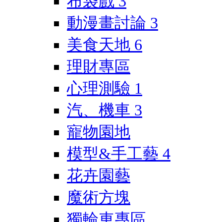
布袋戲
3
動漫畫討論
3
美食天地
6
理財專區
心理測驗
1
汽、機車
3
寵物園地
模型&手工藝
4
花卉園藝
魔術方塊
獨輪車專區