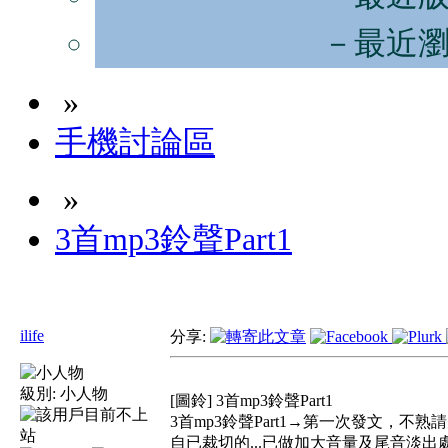
－最近
»
手機討論區
»
3首mp3鈴聲Part1
ilife
分享:
級別:
小人物
[圖鈴] 3首mp3鈴聲Part1
3首mp3鈴聲Part1→第一次發文，不熟
自已裁切的...已做加大音量及尾音淡出處理