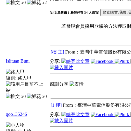
x0
x2
[此文章售價
1
雅幣已有
34
人購買]
若發現會員採用欺騙的方法獲取財富
[樓 主]
From：臺灣中華電信股份有限公
Islituan Buni
分享:
級別:
路人甲
感謝分享
x0
x0
[1 樓]
From：臺灣中華電信股份有限公司
qoo135246
分享: