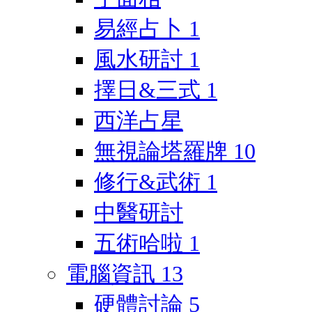
易經占卜
1
風水研討
1
擇日&三式
1
西洋占星
無視論塔羅牌
10
修行&武術
1
中醫研討
五術哈啦
1
電腦資訊
13
硬體討論
5