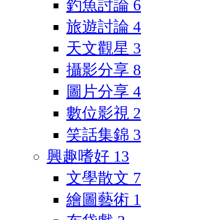
釣魚討論
6
旅遊討論
4
天文觀星
3
攝影分享
8
圖片分享
4
數位影視
2
笑話集錦
3
興趣嗜好
13
文學散文
7
繪圖藝術
1