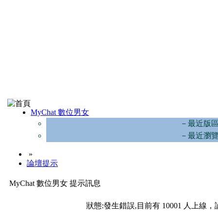
MyChat 數位男女
－最近版
－最近瀏
»
論壇提示
MyChat 數位男女 提示訊息
狀態:發生錯誤,目前有 10001 人上線