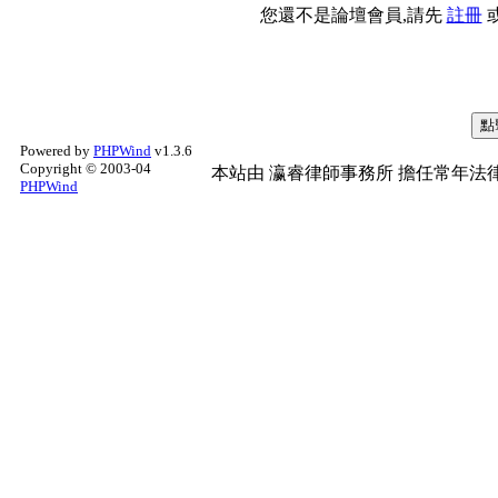
您還不是論壇會員,請先
註冊
Powered by
PHPWind
v1.3.6
Copyright © 2003-04
本站由
瀛睿律師事務所
擔任常年法律
PHPWind