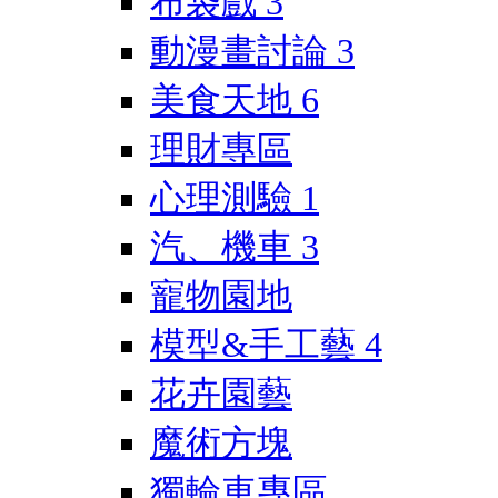
布袋戲
3
動漫畫討論
3
美食天地
6
理財專區
心理測驗
1
汽、機車
3
寵物園地
模型&手工藝
4
花卉園藝
魔術方塊
獨輪車專區