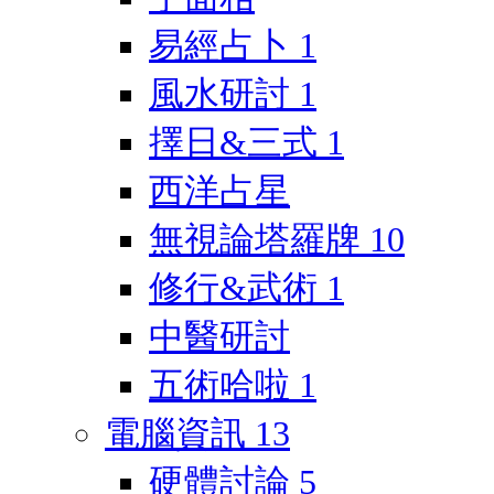
易經占卜
1
風水研討
1
擇日&三式
1
西洋占星
無視論塔羅牌
10
修行&武術
1
中醫研討
五術哈啦
1
電腦資訊
13
硬體討論
5