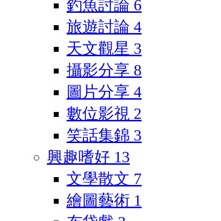
釣魚討論
6
旅遊討論
4
天文觀星
3
攝影分享
8
圖片分享
4
數位影視
2
笑話集錦
3
興趣嗜好
13
文學散文
7
繪圖藝術
1