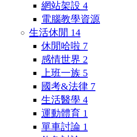
網站架設
4
電腦教學資源
生活休閒
14
休閒哈啦
7
感情世界
2
上班一族
5
國考&法律
7
生活醫學
4
運動體育
1
單車討論
1