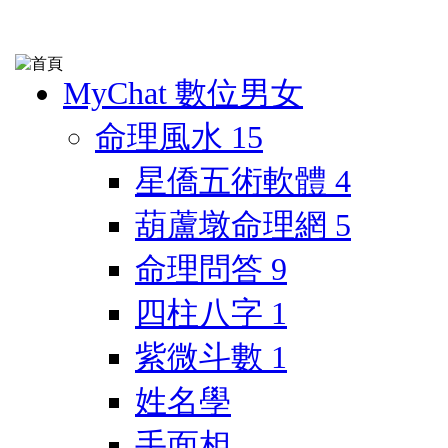
MyChat 數位男女
命理風水
15
星僑五術軟體
4
葫蘆墩命理網
5
命理問答
9
四柱八字
1
紫微斗數
1
姓名學
手面相