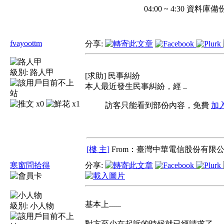
04:00 ~ 4:30 
fvayoottm
分享:
級別:
路人甲
[求助] 民事糾紛
本人最近發生民事糾紛，經 ..
x0
x1
訪客只能看到部份內容，免費
加
[樓 主]
From：臺灣中華電信股份有限公
寒窗問拾得
分享:
基本上......
級別:
小人物
對方至少在起訴的時候就已經請求了