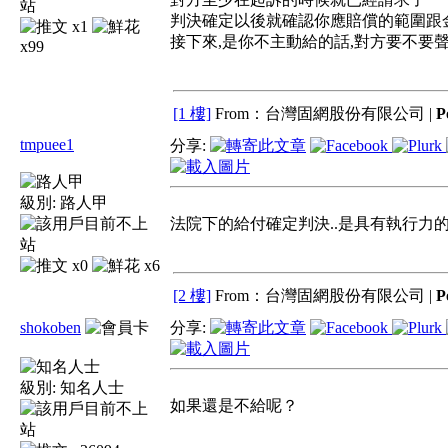
判決確定以後就確認你應賠償的範圍跟
x1
接下來,是你不主動給的話,對方要不要
x99
[1 樓]
From：台灣固網股份有限公司 |
P
tmpuee1
分享:
級別:
路人甲
法院下的給付確定判決..是具有執行力的.
x0
x6
[2 樓]
From：台灣固網股份有限公司 |
P
shokoben
分享:
級別:
知名人士
如果還是不給呢？