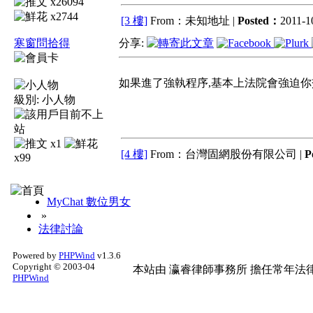
x26094
x2744
[3 樓]
From：未知地址 |
Posted：
2011-10
寒窗問拾得
分享:
如果進了強執程序,基本上法院會強迫
級別:
小人物
x1
[4 樓]
From：台灣固網股份有限公司 |
P
x99
MyChat 數位男女
»
法律討論
Powered by
PHPWind
v1.3.6
Copyright © 2003-04
本站由
瀛睿律師事務所
擔任常年法律
PHPWind