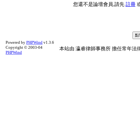
您還不是論壇會員,請先
註冊
Powered by
PHPWind
v1.3.6
Copyright © 2003-04
本站由
瀛睿律師事務所
擔任常年法律
PHPWind