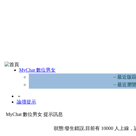
MyChat 數位男女
－最近版
－最近瀏
»
論壇提示
MyChat 數位男女 提示訊息
狀態:發生錯誤,目前有 10000 人上線