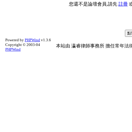
您還不是論壇會員,請先
註冊
Powered by
PHPWind
v1.3.6
Copyright © 2003-04
本站由
瀛睿律師事務所
擔任常年法律
PHPWind