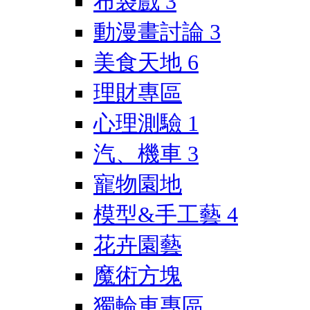
布袋戲
3
動漫畫討論
3
美食天地
6
理財專區
心理測驗
1
汽、機車
3
寵物園地
模型&手工藝
4
花卉園藝
魔術方塊
獨輪車專區