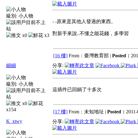
級別:
小人物
- -原來是其他人發過的東西。
對新手來說..不懂之能花錢，多學習
x0
x3
[16 樓]
From：臺灣教育部 |
Posted：
201
細細
分享:
級別:
小人物
這插件已回鍋了十多次
x0
x154
[17 樓]
From：未知地址 |
Posted：
2011-
K_xtwy
分享: