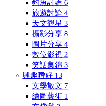
釣魚討論
6
旅遊討論
4
天文觀星
3
攝影分享
8
圖片分享
4
數位影視
2
笑話集錦
3
興趣嗜好
13
文學散文
7
繪圖藝術
1