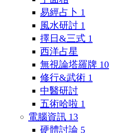
易經占卜
1
風水研討
1
擇日&三式
1
西洋占星
無視論塔羅牌
10
修行&武術
1
中醫研討
五術哈啦
1
電腦資訊
13
硬體討論
5