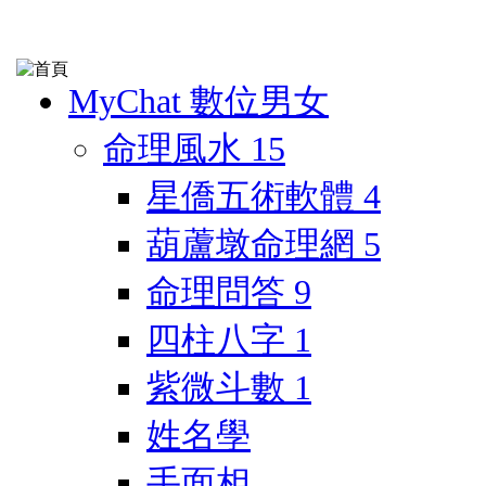
MyChat 數位男女
命理風水
15
星僑五術軟體
4
葫蘆墩命理網
5
命理問答
9
四柱八字
1
紫微斗數
1
姓名學
手面相