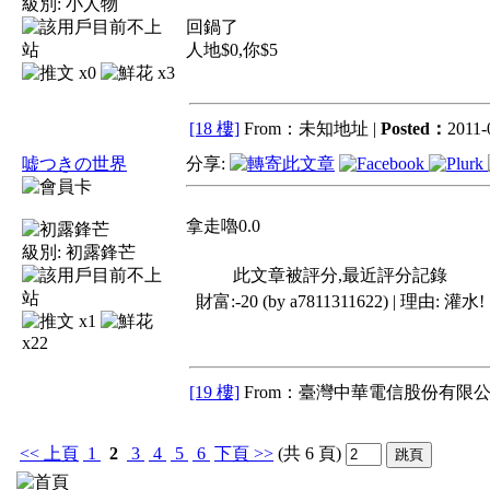
級別:
小人物
回鍋了
人地$0,你$5
x0
x3
[18 樓]
From：未知地址 |
Posted：
2011-
嘘つきの世界
分享:
拿走嚕0.0
級別:
初露鋒芒
此文章被評分,最近評分記錄
財富:-20 (by a7811311622) | 理由:
灌水!
x1
x22
[19 樓]
From：臺灣中華電信股份有限公
<<
上頁
1
2
3
4
5
6
下頁
>>
(共 6 頁)