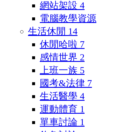
網站架設
4
電腦教學資源
生活休閒
14
休閒哈啦
7
感情世界
2
上班一族
5
國考&法律
7
生活醫學
4
運動體育
1
單車討論
1