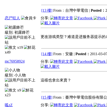
[13 樓]
From：台灣中華電信 |
Posted：
2
恋尸狂人
分享:
級別:
初露鋒芒
更改游戏类型？难道是进服务器提示的
x19
x49
[14 樓]
From：安徽 |
Posted：
2011-03-07
mc76958924
分享:
級別:
小人物
這樣也拿出來賣？
x9
x23
[15 樓]
From：臺灣中華電信股份有限公
呱zZ
分享: