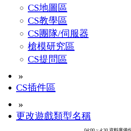
CS地圖區
CS教學區
CS團隊/伺服器
槍模研究區
CS提問區
»
CS插件區
»
更改遊戲類型名稱
04:00 ~ 4:30 