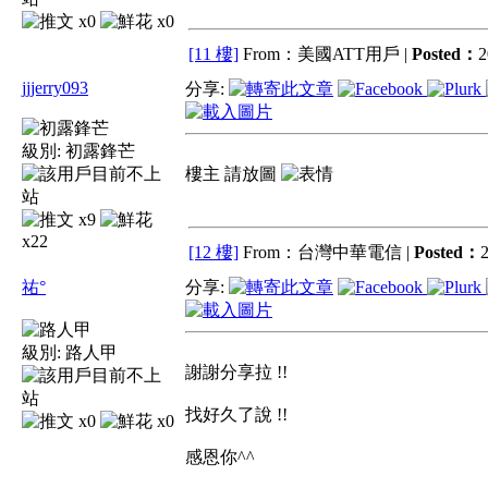
x0
x0
[11 樓]
From：美國ATT用戶 |
Posted：
2
jjjerry093
分享:
級別:
初露鋒芒
樓主 請放圖
x9
x22
[12 樓]
From：台灣中華電信 |
Posted：
2
祐°
分享:
級別:
路人甲
謝謝分享拉 !!
找好久了說 !!
x0
x0
感恩你^^