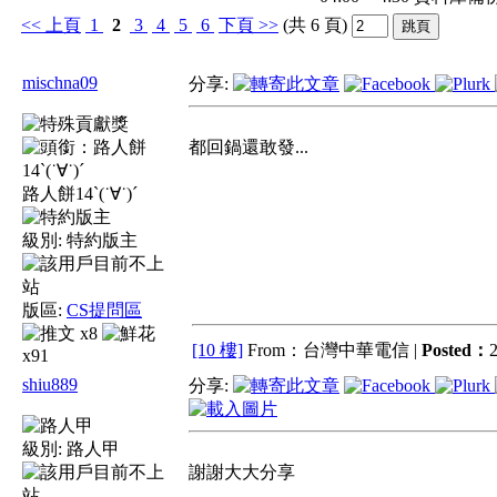
<<
上頁
1
2
3
4
5
6
下頁
>>
(共 6 頁)
mischna09
分享:
都回鍋還敢發...
路人餅14ˋ(˙∀˙)ˊ
級別:
特約版主
版區:
CS提問區
x8
[10 樓]
From：台灣中華電信 |
Posted：
2
x91
shiu889
分享:
級別:
路人甲
謝謝大大分享