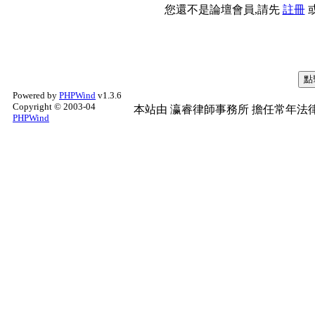
您還不是論壇會員,請先
註冊
Powered by
PHPWind
v1.3.6
Copyright © 2003-04
本站由
瀛睿律師事務所
擔任常年法律
PHPWind