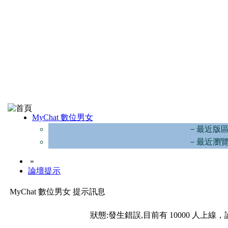
MyChat 數位男女
－最近版
－最近瀏
»
論壇提示
MyChat 數位男女 提示訊息
狀態:發生錯誤,目前有 10000 人上線