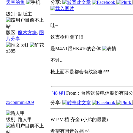
天空的鱼
分享:
级别:
副版主
哇~
版区:
魔术方块
,
图
这支枪帅翻了!!!
片分享
x41
是M4A1跟HK416的合体
x385
不过...
枪上面不是都会有纹路嘛???
[48 楼]
From：台湾远传电信股份有限公
zxcbnmm8269
分享:
级别:
路人甲
W P V 档 齐全 (小弟的最爱)
希望有附音效档 ^^