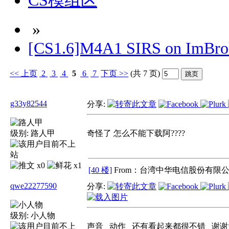
CS模组区
»
[CS1.6]M4A1 SIRS on ImBrok
<<
上页
2
3
4
5
6
7
下页
>>
(共 7 页)
g33y82544
分享:
级别:
路人甲
奇怪了 怎么不能下载阿????
x0
x1
[40 楼]
From：台湾中华电信股份有限公
qwe22277590
分享:
级别:
小人物
声音 动作 还有看起来都很不错 谢谢