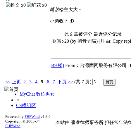
x0
x0
谢谢楼主大大 ~
小弟收下 :D
此文章被评分,最近评分记录
财富:-20 (by 初音☆喵) | 理由:
Copy rep
[49 楼]
From：台湾固网股份有限公司 |
<<
上页
2
3
4
5
6
7
下页
>>
(共 7 页)
MyChat 数位男女
»
CS模组区
Powered by
PHPWind
v1.3.6
Copyright © 2003-04
本站由
瀛睿律师事务所
担任常年法律
PHPWind