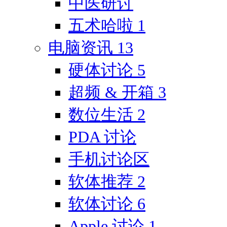
中医研讨
五术哈啦
1
电脑资讯
13
硬体讨论
5
超频 & 开箱
3
数位生活
2
PDA 讨论
手机讨论区
软体推荐
2
软体讨论
6
Apple 讨论
1