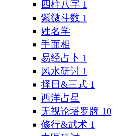
四柱八字
1
紫微斗数
1
姓名学
手面相
易经占卜
1
风水研讨
1
择日&三式
1
西洋占星
无视论塔罗牌
10
修行&武术
1