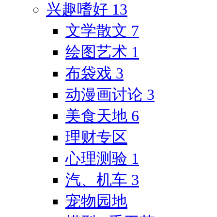
兴趣嗜好
13
文学散文
7
绘图艺术
1
布袋戏
3
动漫画讨论
3
美食天地
6
理财专区
心理测验
1
汽、机车
3
宠物园地