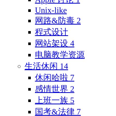
Unix-like
网路&防毒
2
程式设计
网站架设
4
电脑教学资源
生活休闲
14
休闲哈啦
7
感情世界
2
上班一族
5
国考&法律
7