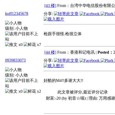
[43 楼]
From：台湾中华电信股份有限公
koff12345678
分享:
级别:
小人物
枪跟手很怪.枪很立体
x0
x7
[44 楼]
From：香港和记电讯 |
Posted：
2
0939833073
分享:
级别:
小人物
好酷的M4!!多谢大大!!
x0
x2
此文章被评分,最近评分记录
财富:-20 (by 初音☆喵) | 理由:
万用感