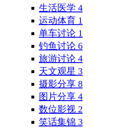
生活医学
4
运动体育
1
单车讨论
1
钓鱼讨论
6
旅游讨论
4
天文观星
3
摄影分享
8
图片分享
4
数位影视
2
笑话集锦
3