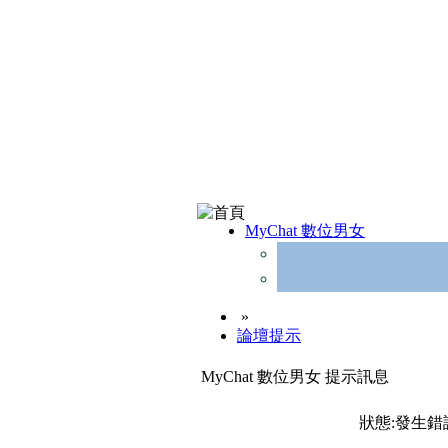
MyChat 數位男女
»
論壇提示
MyChat 數位男女 提示訊息
狀態:發生錯誤