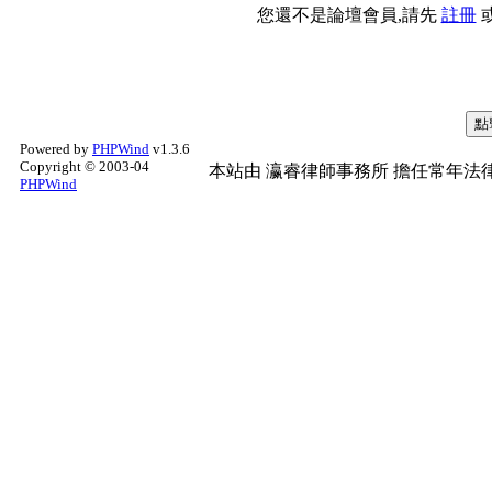
您還不是論壇會員,請先
註冊
Powered by
PHPWind
v1.3.6
Copyright © 2003-04
本站由
瀛睿律師事務所
擔任常年法律
PHPWind