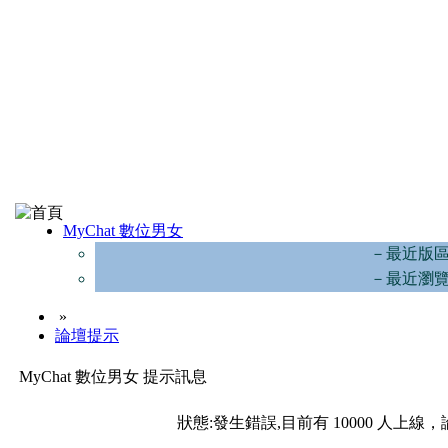
MyChat 數位男女
－最近版
－最近瀏
»
論壇提示
MyChat 數位男女 提示訊息
狀態:發生錯誤,目前有 10000 人上線