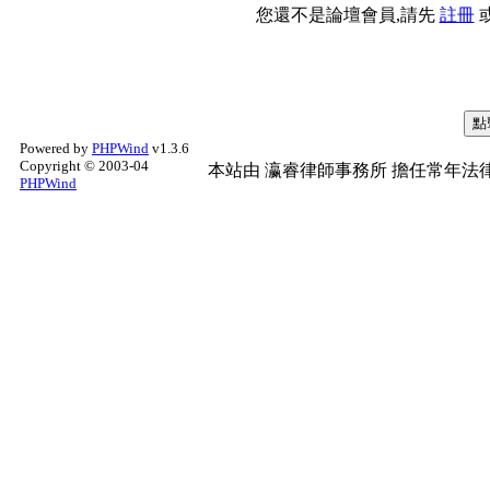
您還不是論壇會員,請先
註冊
Powered by
PHPWind
v1.3.6
Copyright © 2003-04
本站由
瀛睿律師事務所
擔任常年法律
PHPWind