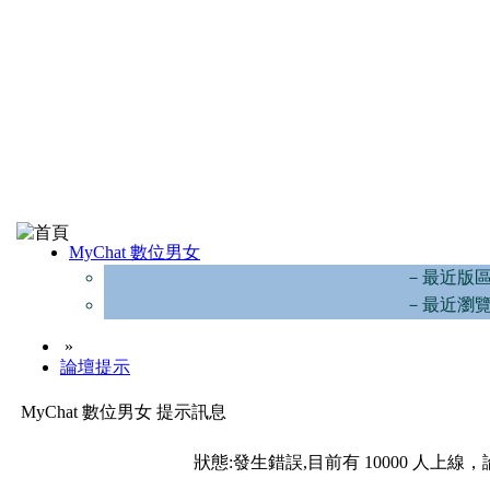
MyChat 數位男女
－最近版
－最近瀏
»
論壇提示
MyChat 數位男女 提示訊息
狀態:發生錯誤,目前有 10000 人上線