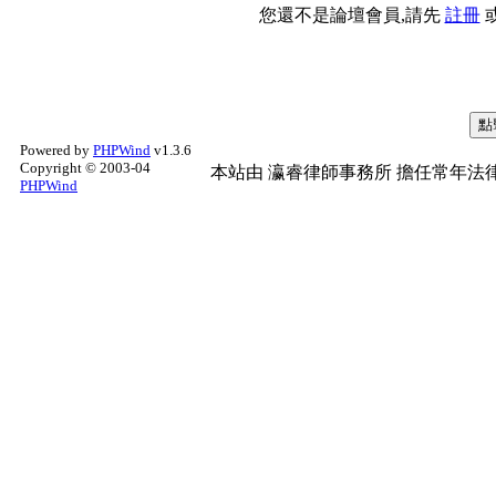
您還不是論壇會員,請先
註冊
Powered by
PHPWind
v1.3.6
Copyright © 2003-04
本站由
瀛睿律師事務所
擔任常年法律
PHPWind