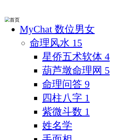
MyChat 数位男女
命理风水
15
星侨五术软体
4
葫芦墩命理网
5
命理问答
9
四柱八字
1
紫微斗数
1
姓名学
手面相