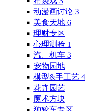
布袋戏
3
动漫画讨论
3
美食天地
6
理财专区
心理测验
1
汽、机车
3
宠物园地
模型&手工艺
4
花卉园艺
魔术方块
独轮车专区