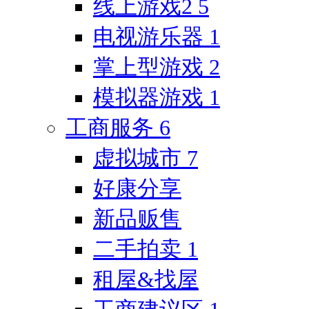
线上游戏2
5
电视游乐器
1
掌上型游戏
2
模拟器游戏
1
工商服务
6
虚拟城市
7
好康分享
新品贩售
二手拍卖
1
租屋&找屋