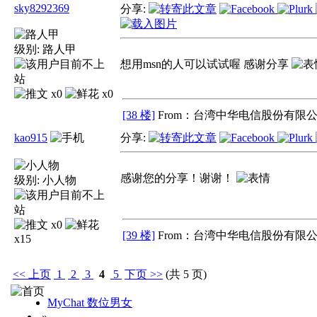
sky8292369
分享:
级别:
路人甲
想用msn的人可以试试喔 感谢分享
x0
x0
[38 楼]
From：台湾中华电信股份有限公
kao915
分享:
感谢您的分享！谢谢！
级别:
小人物
x0
[39 楼]
From：台湾中华电信股份有限公
x15
<<
上页
1
2
3
4
5
下页
>>
(共 5 页)
MyChat 数位男女
»