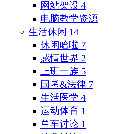
网站架设
4
电脑教学资源
生活休闲
14
休闲哈啦
7
感情世界
2
上班一族
5
国考&法律
7
生活医学
4
运动体育
1
单车讨论
1