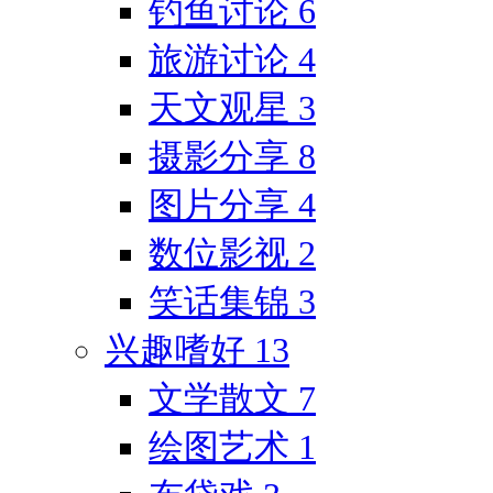
钓鱼讨论
6
旅游讨论
4
天文观星
3
摄影分享
8
图片分享
4
数位影视
2
笑话集锦
3
兴趣嗜好
13
文学散文
7
绘图艺术
1