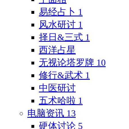
易经占卜
1
风水研讨
1
择日&三式
1
西洋占星
无视论塔罗牌
10
修行&武术
1
中医研讨
五术哈啦
1
电脑资讯
13
硬体讨论
5