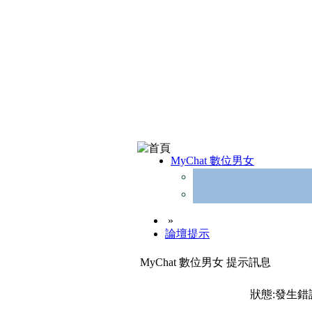
MyChat 數位男女
»
論壇提示
MyChat 數位男女 提示訊息
狀態:發生錯誤