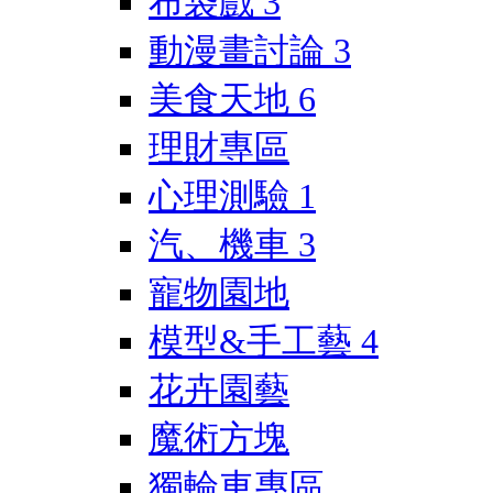
布袋戲
3
動漫畫討論
3
美食天地
6
理財專區
心理測驗
1
汽、機車
3
寵物園地
模型&手工藝
4
花卉園藝
魔術方塊
獨輪車專區