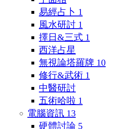
易經占卜
1
風水研討
1
擇日&三式
1
西洋占星
無視論塔羅牌
10
修行&武術
1
中醫研討
五術哈啦
1
電腦資訊
13
硬體討論
5