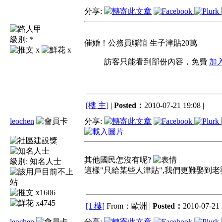
分享:
級別:
*
催婚！公務員聯誼 生子津貼20萬
x
x
訪客只能看到部份內容，免費
加
[樓 主]
|
Posted：
2010-07-21 19:08 |
leochen
分享:
其他國民怎沒有呢?
級別:
知名人士
這樣"只給某些人津貼",我們更難娶到老
x1606
x4745
[1 樓]
From：歐洲 |
Posted：
2010-07-21 
leochen
分享: