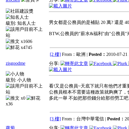
男女都是公務員的是補貼 20 萬? 還是 40
級別:
知名人士
BTW,公務員的"薪水&福利"由"公務員"
x1606
x4745
[2 樓]
From：歐洲 |
Posted：
2010-07-21 
zisgoodme
分享:
級別:
小人物
看!又是公務員~天底下就只有他們才重
公務員根本不需要這種政策就夠爽了，
x0
多此一舉 不如把那些錢分給那些勞工吧
x36
[3 樓]
From：台灣中華電信 |
Posted：
20
蘿蔔
分享: