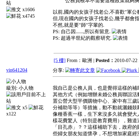
公務員根本不需要這種政策就夠
x1606
以前,國內的女孩子找老公,不喜歡"軍公教
x4745
但,現在國內的女孩子找老公,幾乎都會指
不然,就是要"師"字輩的.
PS: 自己因......,所以有留意.
PS: 超過半世紀的觀察研究.
[5 樓]
From：歐洲 |
Posted：
2010-07-22 
vin641204
分享:
級別:
小人物
我自己是公務人員，也是覺得這樣的補
其他方式（例如增辦未婚公務員聯誼活
置公營大型平價購物中心、家中有三歲
x5
分補助等等）等措施，動不動就灑錢鼓
x122
像種香蕉一樣，生下來沒多久就會變大
樣花費驚人（特別是教育費用），難道
「目孔赤」？？這樣補助下去，政府的
些婦女朋友知道懷孕，不想增加家庭經