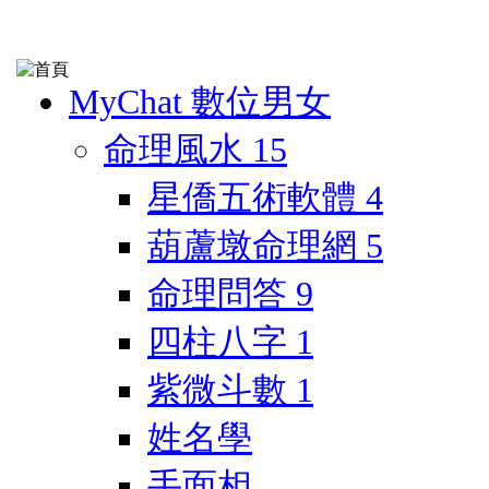
MyChat 數位男女
命理風水
15
星僑五術軟體
4
葫蘆墩命理網
5
命理問答
9
四柱八字
1
紫微斗數
1
姓名學
手面相