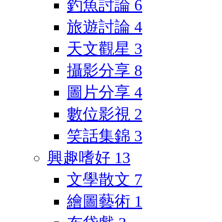
釣魚討論
6
旅遊討論
4
天文觀星
3
攝影分享
8
圖片分享
4
數位影視
2
笑話集錦
3
興趣嗜好
13
文學散文
7
繪圖藝術
1