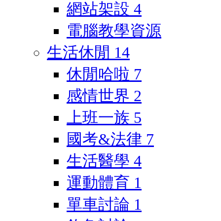
網站架設
4
電腦教學資源
生活休閒
14
休閒哈啦
7
感情世界
2
上班一族
5
國考&法律
7
生活醫學
4
運動體育
1
單車討論
1