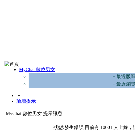
MyChat 數位男女
－最近版
－最近瀏
»
論壇提示
MyChat 數位男女 提示訊息
狀態:發生錯誤,目前有 10001 人上線