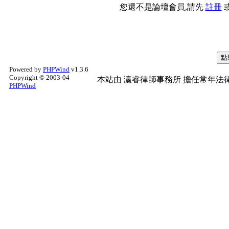
您還不是論壇會員,請先
註冊
Powered by
PHPWind
v1.3.6
Copyright © 2003-04
本站由
瀛睿律師事務所
擔任常年法律
PHPWind