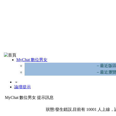
MyChat 數位男女
－最近版
－最近瀏
»
論壇提示
MyChat 數位男女 提示訊息
狀態:發生錯誤,目前有 10001 人上線