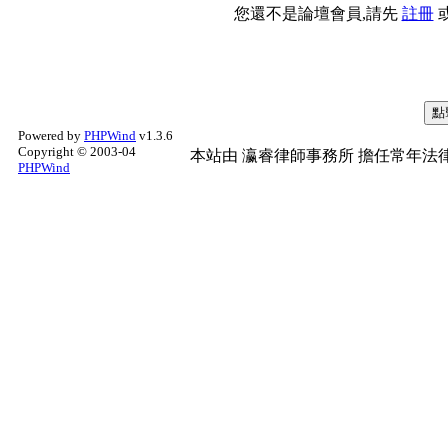
您還不是論壇會員,請先
註冊
Powered by
PHPWind
v1.3.6
Copyright © 2003-04
本站由
瀛睿律師事務所
擔任常年法律
PHPWind