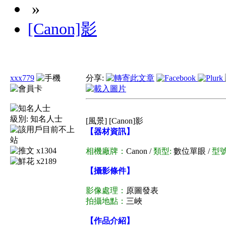
»
[Canon]影
xxx779
分享:
級別:
知名人士
[風景] [Canon]影
【器材資訊】
x1304
相機廠牌：
Canon /
類型:
數位單眼 /
型號
x2189
【攝影條件】
影像處理：
原圖發表
拍攝地點：
三峽
【作品介紹】