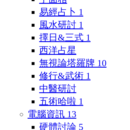
易經占卜
1
風水研討
1
擇日&三式
1
西洋占星
無視論塔羅牌
10
修行&武術
1
中醫研討
五術哈啦
1
電腦資訊
13
硬體討論
5