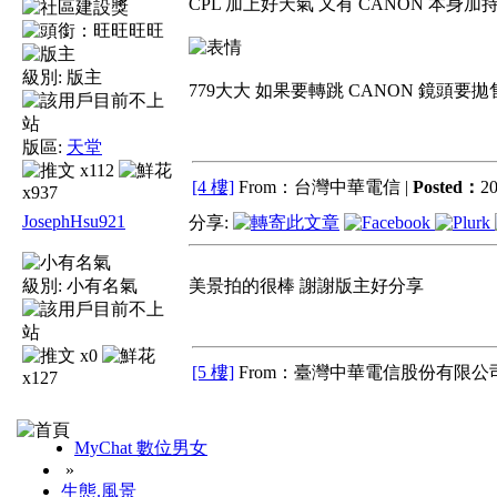
CPL 加上好天氣 又有 CANON 本身加
旺旺
級別:
版主
779大大 如果要轉跳 CANON 鏡頭要
版區:
天堂
x112
[4 樓]
From：台灣中華電信 |
Posted：
20
x937
JosephHsu921
分享:
級別:
小有名氣
美景拍的很棒 謝謝版主好分享
x0
[5 樓]
From：臺灣中華電信股份有限公司
x127
MyChat 數位男女
»
生態.風景