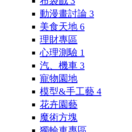
布袋戲
3
動漫畫討論
3
美食天地
6
理財專區
心理測驗
1
汽、機車
3
寵物園地
模型&手工藝
4
花卉園藝
魔術方塊
獨輪車專區