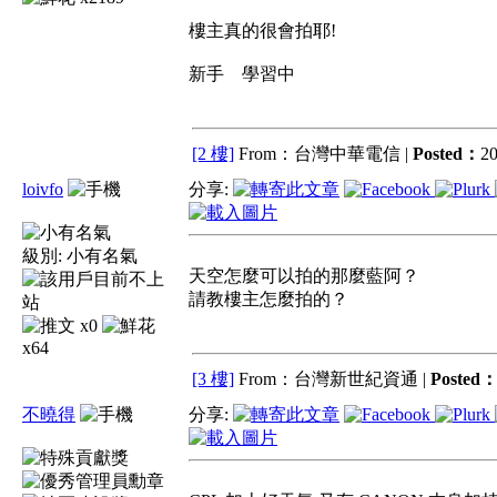
樓主真的很會拍耶!
新手 學習中
[2 樓]
From：台灣中華電信 |
Posted：
20
loivfo
分享:
級別:
小有名氣
天空怎麼可以拍的那麼藍阿？
請教樓主怎麼拍的？
x0
x64
[3 樓]
From：台灣新世紀資通 |
Posted
不曉得
分享: