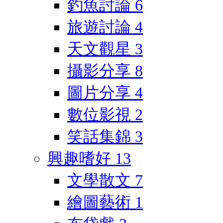
釣魚討論
6
旅遊討論
4
天文觀星
3
攝影分享
8
圖片分享
4
數位影視
2
笑話集錦
3
興趣嗜好
13
文學散文
7
繪圖藝術
1