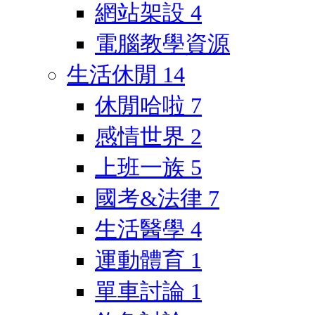
網站架設
4
電腦教學資源
生活休閒
14
休閒哈啦
7
感情世界
2
上班一族
5
國考&法律
7
生活醫學
4
運動體育
1
單車討論
1