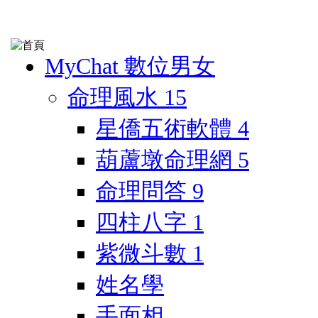
MyChat 數位男女
命理風水
15
星僑五術軟體
4
葫蘆墩命理網
5
命理問答
9
四柱八字
1
紫微斗數
1
姓名學
手面相