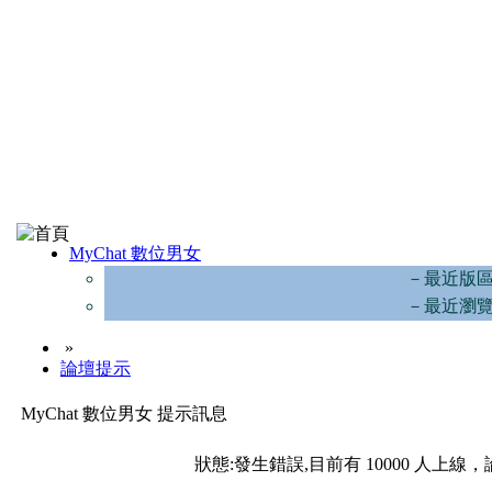
MyChat 數位男女
－最近版
－最近瀏
»
論壇提示
MyChat 數位男女 提示訊息
狀態:發生錯誤,目前有 10000 人上線