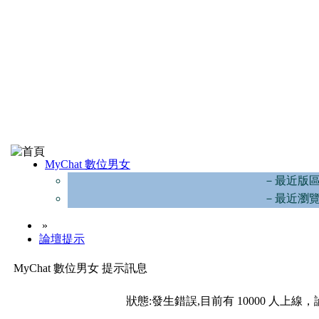
MyChat 數位男女
－最近版
－最近瀏
»
論壇提示
MyChat 數位男女 提示訊息
狀態:發生錯誤,目前有 10000 人上線