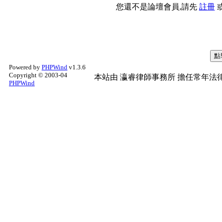
您還不是論壇會員,請先
註冊
Powered by
PHPWind
v1.3.6
Copyright © 2003-04
本站由
瀛睿律師事務所
擔任常年法律
PHPWind