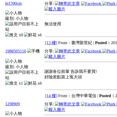
kt1590cm
分享:
級別:
小人物
無法使用
x0
x6
[13 樓]
From：臺灣新世紀 |
Posted：
201
1988505116
分享:
級別:
小人物
謝謝各位前輩 告訴我不要買!
好險差點當上冤大頭
x1
x6
[14 樓]
From：台灣中華電信 |
Posted：
2
1298909
分享: