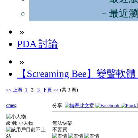
－最近
»
PDA 討論
»
【Screaming Bee】變聲軟體 Voi
<<
上頁
1
2
3
下頁
>>
(共 3 頁)
craeg
分享:
級別:
小人物
無法快樂
不要買