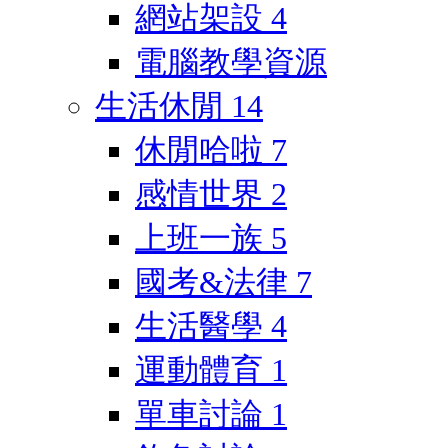
網站架設
4
電腦教學資源
生活休閒
14
休閒哈啦
7
感情世界
2
上班一族
5
國考&法律
7
生活醫學
4
運動體育
1
單車討論
1