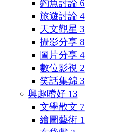
釣魚討論
6
旅遊討論
4
天文觀星
3
攝影分享
8
圖片分享
4
數位影視
2
笑話集錦
3
興趣嗜好
13
文學散文
7
繪圖藝術
1