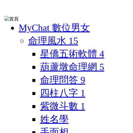
MyChat 數位男女
命理風水
15
星僑五術軟體
4
葫蘆墩命理網
5
命理問答
9
四柱八字
1
紫微斗數
1
姓名學
手面相