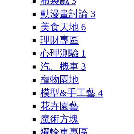
布袋戲
3
動漫畫討論
3
美食天地
6
理財專區
心理測驗
1
汽、機車
3
寵物園地
模型&手工藝
4
花卉園藝
魔術方塊
獨輪車專區