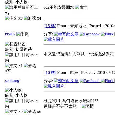
級別:
小人物
pda不能安裝回水
x0
x4
[15 樓]
From：未知地址 |
Posted：
2010-
bb407
分享:
級別:
初露鋒芒
本來還想熱情加入測試，付錢後感覺好
x1
x32
[16 樓]
From：歐洲 |
Posted：
2010-07-17
seedtang
分享:
級別:
小人物
既是試用..為何還要收錢啊????
這樣是不是不太好....
x0
x6