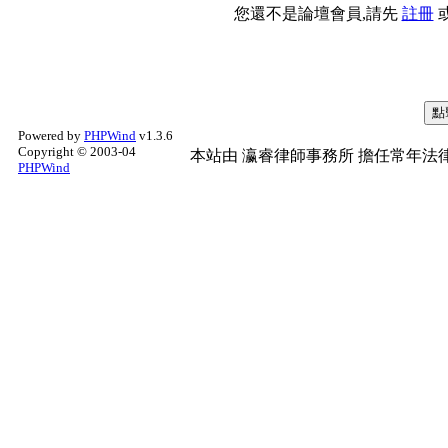
您還不是論壇會員,請先
註冊
Powered by
PHPWind
v1.3.6
Copyright © 2003-04
本站由
瀛睿律師事務所
擔任常年法律
PHPWind