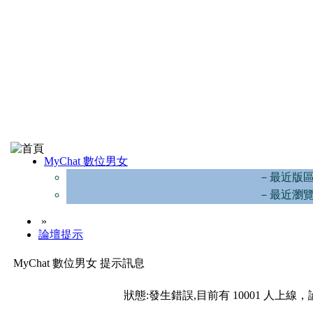
MyChat 數位男女
－最近版
－最近瀏
»
論壇提示
MyChat 數位男女 提示訊息
狀態:發生錯誤,目前有 10001 人上線