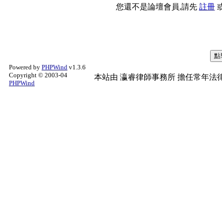
您還不是論壇會員,請先
註冊
Powered by
PHPWind
v1.3.6
Copyright © 2003-04
本站由
瀛睿律師事務所
擔任常年法律
PHPWind