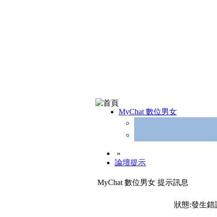
MyChat 數位男女
»
論壇提示
MyChat 數位男女 提示訊息
狀態:發生錯誤