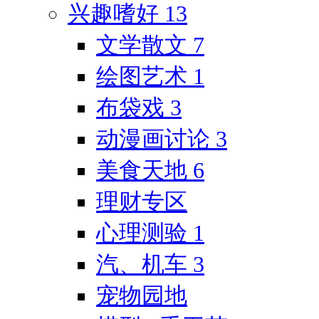
兴趣嗜好
13
文学散文
7
绘图艺术
1
布袋戏
3
动漫画讨论
3
美食天地
6
理财专区
心理测验
1
汽、机车
3
宠物园地