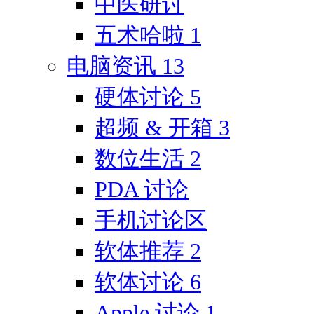
中医研讨
五术哈啦
1
电脑资讯
13
硬体讨论
5
超频 & 开箱
3
数位生活
2
PDA 讨论
手机讨论区
软体推荐
2
软体讨论
6
Apple 讨论
1