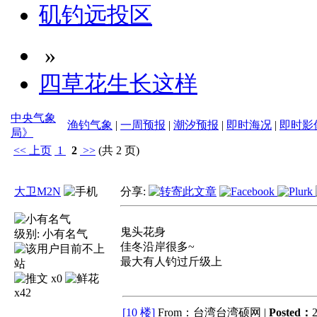
矶钓远投区
»
四草花生长这样
中央气象
渔钓气象
|
一周预报
|
潮汐预报
|
即时海况
|
即时影
局》
<<
上页
1
2
>>
(共 2 页)
大卫M2N
分享:
鬼头花身
级别:
小有名气
佳冬沿岸很多~
最大有人钓过斤级上
x0
x42
[10 楼]
From：台湾台湾硕网 |
Posted：
2