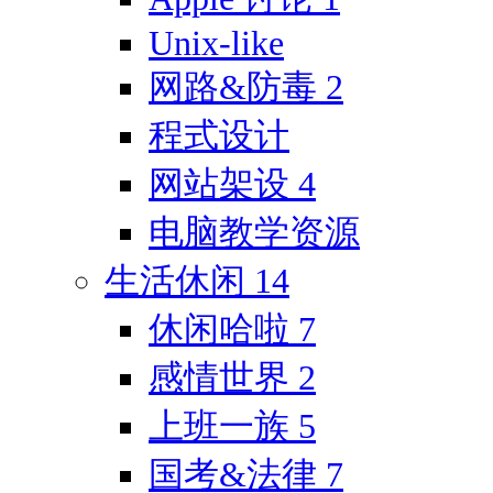
Unix-like
网路&防毒
2
程式设计
网站架设
4
电脑教学资源
生活休闲
14
休闲哈啦
7
感情世界
2
上班一族
5
国考&法律
7