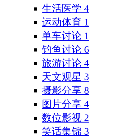
生活医学
4
运动体育
1
单车讨论
1
钓鱼讨论
6
旅游讨论
4
天文观星
3
摄影分享
8
图片分享
4
数位影视
2
笑话集锦
3