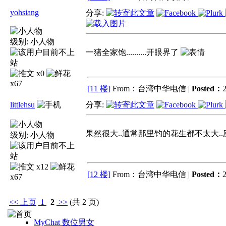
yohsiang
分享:
级别:
小人物
一猪全家饱..........开眼界了
x0
x67
[11 楼]
From：台湾中华电信 |
Posted：
2
littlehsu
分享:
果然很大..通常那里钓的花生都不太大..
级别:
小人物
x12
[12 楼]
From：台湾中华电信 |
Posted：
2
x67
<<
上页
1
2
>>
(共 2 页)
MyChat 数位男女