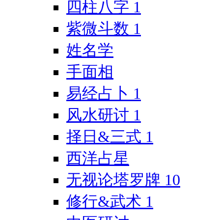
四柱八字
1
紫微斗数
1
姓名学
手面相
易经占卜
1
风水研讨
1
择日&三式
1
西洋占星
无视论塔罗牌
10
修行&武术
1