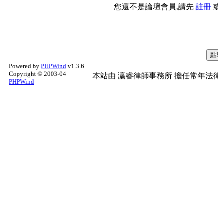
您還不是論壇會員,請先
註冊
Powered by
PHPWind
v1.3.6
Copyright © 2003-04
本站由
瀛睿律師事務所
擔任常年法律
PHPWind