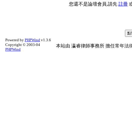
您還不是論壇會員,請先
註冊
Powered by
PHPWind
v1.3.6
Copyright © 2003-04
本站由
瀛睿律師事務所
擔任常年法律
PHPWind