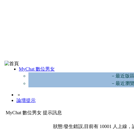
MyChat 數位男女
－最近版
－最近瀏
»
論壇提示
MyChat 數位男女 提示訊息
狀態:發生錯誤,目前有 10001 人上線