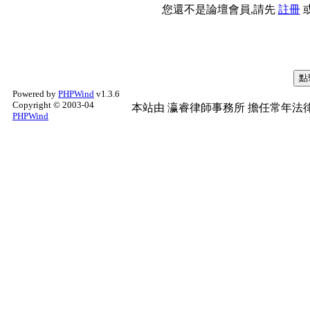
您還不是論壇會員,請先
註冊
Powered by
PHPWind
v1.3.6
Copyright © 2003-04
本站由
瀛睿律師事務所
擔任常年法律
PHPWind