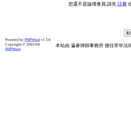
您還不是論壇會員,請先
註冊
Powered by
PHPWind
v1.3.6
Copyright © 2003-04
本站由
瀛睿律師事務所
擔任常年法律
PHPWind