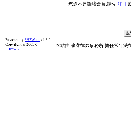
您還不是論壇會員,請先
註冊
Powered by
PHPWind
v1.3.6
Copyright © 2003-04
本站由
瀛睿律師事務所
擔任常年法律
PHPWind