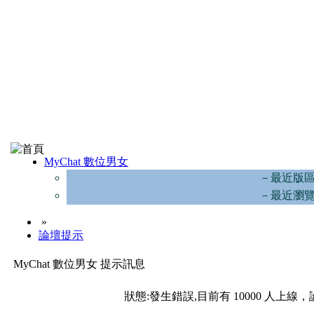
MyChat 數位男女
－最近版
－最近瀏
»
論壇提示
MyChat 數位男女 提示訊息
狀態:發生錯誤,目前有 10000 人上線