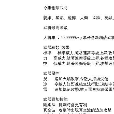
今集刪除武將
姜維、星彩、龐徳、大喬、孟獲、祝融
武將最高等級
大將軍,lv 50,99999exp 幕舍會新增
武器種類 效果
標準 標準威力,隨著連舞等級上昇,攻
力 高威力,隨著連舞等級上昇,各種攻
技 低威力,隨著連舞等級上昇,攻擊速
武器屬性
炎 追加火焰攻擊,令敵人持續受傷
冰 令敵人短暫凍結無法行動,凍結中
雷 追加氣絕攻擊,敵人還會持續帶電
武器附加技能
剛柔法 拚劍時會更有利
真空波 攻擊時出現真空波的追加攻擊