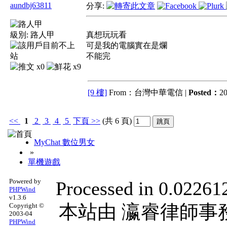
aundbj63811
分享:
級別:
路人甲
真想玩玩看
可是我的電腦實在是爛
不能完
x0
x9
[9 樓]
From：台灣中華電信 |
Posted：
20
<<
1
2
3
4
5
下頁
>>
(共 6 頁)
MyChat 數位男女
»
單機遊戲
Powered by
Processed in 0.022612
PHPWind
v1.3.6
本站由
瀛睿律師事
Copyright ©
2003-04
PHPWind