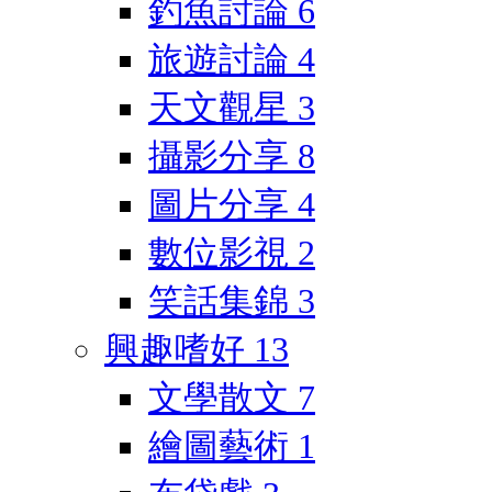
釣魚討論
6
旅遊討論
4
天文觀星
3
攝影分享
8
圖片分享
4
數位影視
2
笑話集錦
3
興趣嗜好
13
文學散文
7
繪圖藝術
1