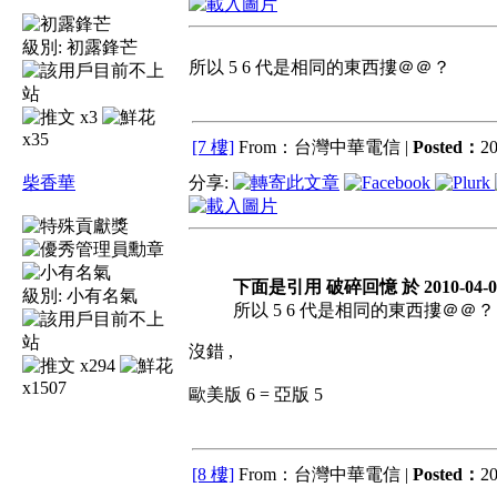
級別:
初露鋒芒
所以 5 6 代是相同的東西摟＠＠？
x3
x35
[7 樓]
From：台灣中華電信 |
Posted：
20
柴香華
分享:
下面是引用 破碎回憶 於 2010-04-03
級別:
小有名氣
所以 5 6 代是相同的東西摟＠＠？
沒錯 ,
x294
x1507
歐美版 6 = 亞版 5
[8 樓]
From：台灣中華電信 |
Posted：
20