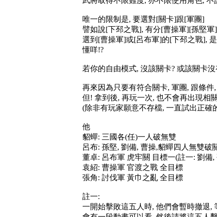
武將取得不限難度, 亦不限使用角色, 
唯一的限制是, 要選對[關卡]跟[軍團]
譬如說[下邳之戰], 有分[曹操軍][孫堅軍
選到[曹操軍]或[呂布軍]的[下邳之戰],
懂咩!?
若你的自由模式, 沒該關卡? 或該關卡
再來因為只要有符合關卡, 軍團, 跟條件
但! 拿到後, 再玩一次, 也不會再出現
(除非有玩家願意不存檔, 一直試出正確的條
他
貂蟬: 三國各(任)一人破無雙
呂布: 孫堅, 劉備, 曹操,貂蟬四人無雙破
董卓: 呂布軍 虎牢關 目標一(註一: 劉備, 
袁紹: 曹操軍 官渡之戰 全目標
張角: 討伐軍 黃巾之亂 全目標
註一:
一開始擊敗這五人時, 他們會暫時撤退, 
會有一段動畫可以看, 然後請將這五人