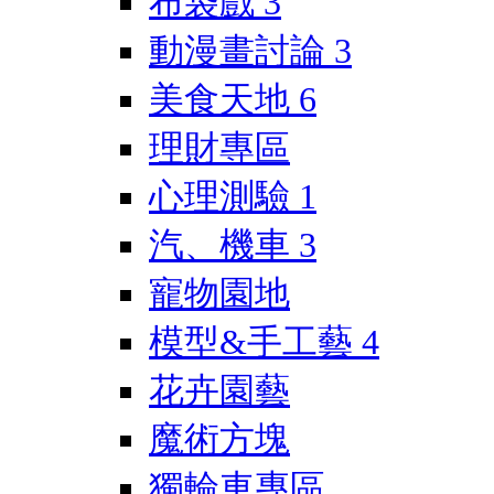
布袋戲
3
動漫畫討論
3
美食天地
6
理財專區
心理測驗
1
汽、機車
3
寵物園地
模型&手工藝
4
花卉園藝
魔術方塊
獨輪車專區