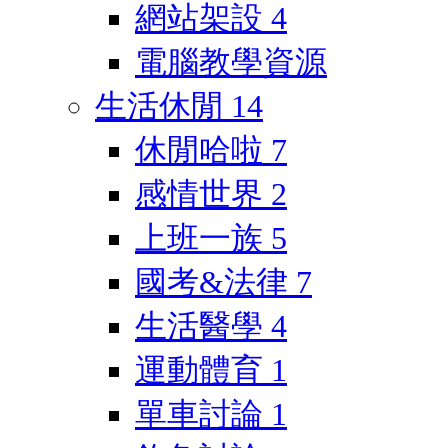
網站架設
4
電腦教學資源
生活休閒
14
休閒哈啦
7
感情世界
2
上班一族
5
國考&法律
7
生活醫學
4
運動體育
1
單車討論
1