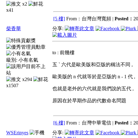
x2
x41
[5 樓]
From：台灣台灣寬頻 |
Posted：
20
柴香華
分享:
to : 前幾樓
級別:
小有名氣
五 ` 六代是歐美版和亞版的稱法不同 ,
歐美版的 n 代就等於是亞版的 n - 1 代 ,
x294
x1507
也就是老外的六代就是我們說的五代 ,
原因在於早期作品的代數命名問題
[6 樓]
From：台灣中華電信 |
Posted：
20
WSErinyes
分享: