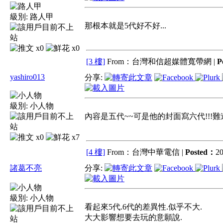
級別:
路人甲
那根本就是5代好不好...
x0
x0
[3 樓]
From：台灣和信超媒體寬帶網 |
P
yashiro013
分享:
級別:
小人物
內容是五代~~可是他的封面寫六代!!!難
x0
x7
[4 樓]
From：台灣中華電信 |
Posted：
20
諸葛不亮
分享:
級別:
小人物
看起來5代.6代的差異性.似乎不大.
大大影響想要去玩的意願說.