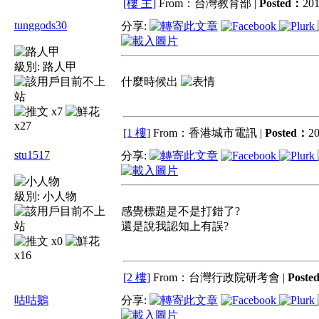
[樓 主]
From：台灣教育部 |
Posted：
201
tunggods30
分享:
級別:
路人甲
什麼時候出
x7
x27
[1 樓]
From：香港城市電訊 |
Posted：
20
stu1517
分享:
級別:
小人物
感覺標題是不是打錯了?
還是說我認知上有誤?
x0
x16
[2 樓]
From：台灣行政院研考會 |
Poste
咕咕鵝
分享: