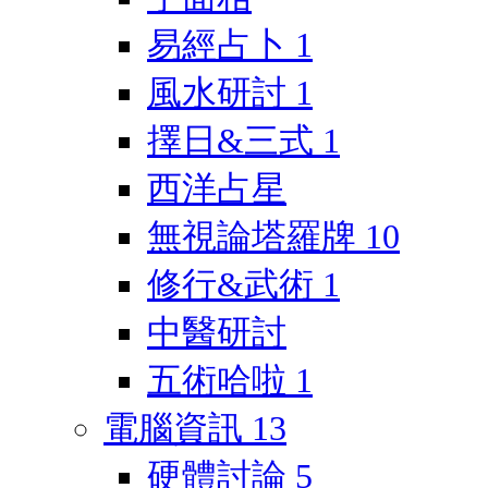
易經占卜
1
風水研討
1
擇日&三式
1
西洋占星
無視論塔羅牌
10
修行&武術
1
中醫研討
五術哈啦
1
電腦資訊
13
硬體討論
5