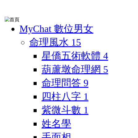
MyChat 數位男女
命理風水
15
星僑五術軟體
4
葫蘆墩命理網
5
命理問答
9
四柱八字
1
紫微斗數
1
姓名學
手面相