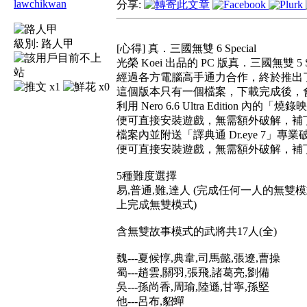
lawchikwan
分享:
級別:
路人甲
[心得] 真．三國無雙 6 Special
光榮 Koei 出品的 PC 版真．三國無雙 
經過各方電腦高手通力合作，終於推出
x1
x0
這個版本只有一個檔案，下載完成後，會產生一個 
利用 Nero 6.6 Ultra Editio
便可直接安裝遊戲，無需額外破解，補
檔案內並附送「譯典通 Dr.eye 7
便可直接安裝遊戲，無需額外破解，補
5種難度選擇
易,普通,難,達人 (完成任何一人的無雙
上完成無雙模式)
含無雙故事模式的武將共17人(全)
魏---夏候惇,典韋,司馬懿,張遼,曹操
蜀---趙雲,關羽,張飛,諸葛亮,劉備
吳---孫尚香,周瑜,陸遜,甘寧,孫堅
他---呂布,貂蟬