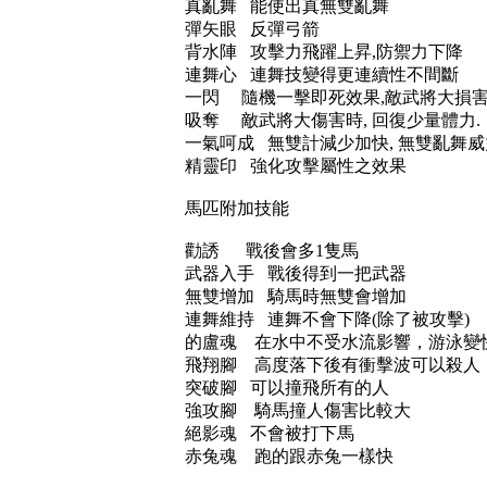
真亂舞 能使出真無雙亂舞
彈矢眼 反彈弓箭
背水陣 攻擊力飛躍上昇,防禦力下降
連舞心 連舞技變得更連續性不間斷
一閃 隨機一擊即死效果,敵武將大損
吸奪 敵武將大傷害時, 回復少量體力.
一氣呵成 無雙計減少加快, 無雙亂舞威
精靈印 強化攻擊屬性之效果
馬匹附加技能
勸誘 戰後會多1隻馬
武器入手 戰後得到一把武器
無雙增加 騎馬時無雙會增加
連舞維持 連舞不會下降(除了被攻擊)
的盧魂 在水中不受水流影響，游泳變
飛翔腳 高度落下後有衝擊波可以殺人
突破腳 可以撞飛所有的人
強攻腳 騎馬撞人傷害比較大
絕影魂 不會被打下馬
赤兔魂 跑的跟赤兔一樣快