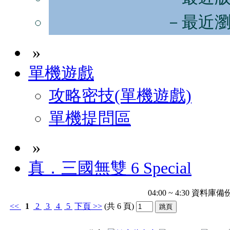
－最近
»
單機遊戲
攻略密技(單機遊戲)
單機提問區
»
真．三國無雙 6 Special
04:00 ~ 4:30 
<<
1
2
3
4
5
下頁
>>
(共 6 頁)