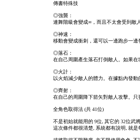
傳書特殊技
◎強襲：
連舞階級會變成∞，而且不太會受到敵
◎神速：
移動會變成衝刺，還可以一邊跑步一邊
◎落石：
在自己周圍產生落石打倒敵人。如果在
◎火計：
以火焰減少敵人的體力。在據點內發動
◎齊射：
在自己的周圍降下箭矢對敵人攻擊。只
全角色取得法 (共 41位)
不是初始就能用的 9位, 其它的 32位武
這次條件都很清楚, 系統都有說明, 就