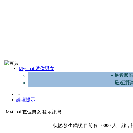
MyChat 數位男女
－最近版
－最近瀏
»
論壇提示
MyChat 數位男女 提示訊息
狀態:發生錯誤,目前有 10000 人上線