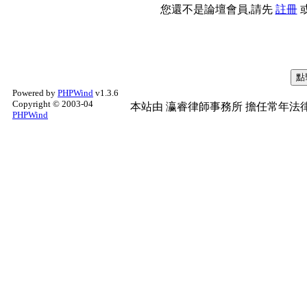
您還不是論壇會員,請先
註冊
Powered by
PHPWind
v1.3.6
Copyright © 2003-04
本站由
瀛睿律師事務所
擔任常年法律
PHPWind