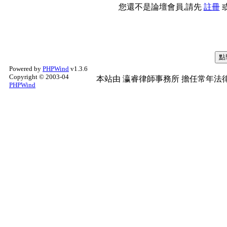
您還不是論壇會員,請先
註冊
Powered by
PHPWind
v1.3.6
Copyright © 2003-04
本站由
瀛睿律師事務所
擔任常年法律
PHPWind