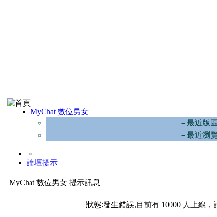
MyChat 數位男女
－最近版
－最近瀏
»
論壇提示
MyChat 數位男女 提示訊息
狀態:發生錯誤,目前有 10000 人上線