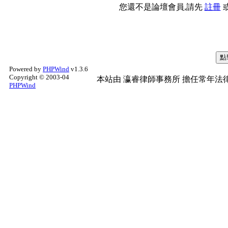
您還不是論壇會員,請先
註冊
Powered by
PHPWind
v1.3.6
Copyright © 2003-04
本站由
瀛睿律師事務所
擔任常年法律
PHPWind