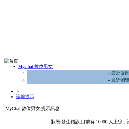
MyChat 數位男女
－最近版
－最近瀏
»
論壇提示
MyChat 數位男女 提示訊息
狀態:發生錯誤,目前有 10000 人上線