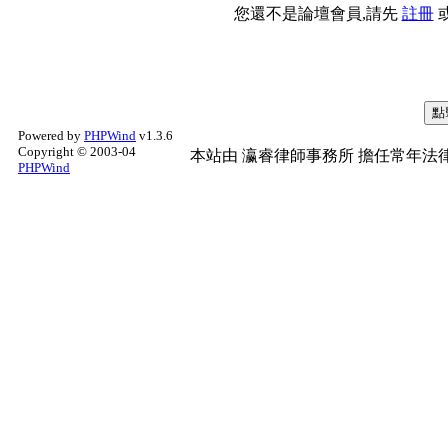
您還不是論壇會員,請先
註冊
Powered by
PHPWind
v1.3.6
Copyright © 2003-04
本站由
瀛睿律師事務所
擔任常年法律
PHPWind