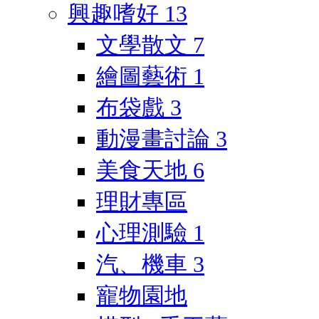
興趣嗜好
13
文學散文
7
繪圖藝術
1
布袋戲
3
動漫畫討論
3
美食天地
6
理財專區
心理測驗
1
汽、機車
3
寵物園地