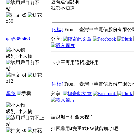
還有這個點啊.....
我都不知道= =
x5
x50
[3 樓]
From：臺灣中華電信股份有限公司
qqq5880468
分享:
級別:
小人物
卡小王再用這招超好用
x4
x12
[4 樓]
From：臺灣中華電信股份有限公司
黑兔
分享:
級別:
小人物
話說旭日和金天捏˙˙
打困難用4隻重武EW就能解了吧
x0