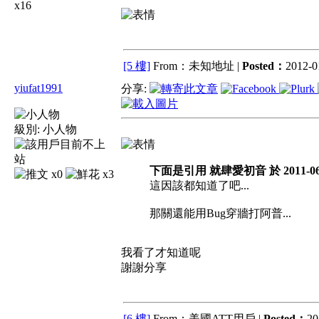
x16
[5 樓]
From：未知地址 |
Posted：
2012-0
yiufat1991
分享:
級別:
小人物
下面是引用 就肆愛初音 於 2011-06-1
x0
x3
這因該都知道了吧...
那關還能用Bug穿牆打阿普...
我看了才知道呢
謝謝分享
[6 樓]
From：美國ATT用戶 |
Posted：
20