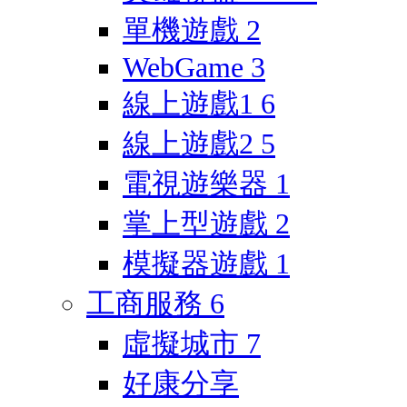
單機遊戲
2
WebGame
3
線上遊戲1
6
線上遊戲2
5
電視遊樂器
1
掌上型遊戲
2
模擬器遊戲
1
工商服務
6
虛擬城市
7
好康分享