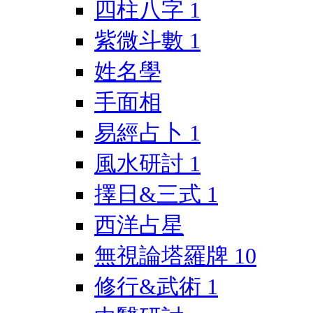
四柱八字
1
紫微斗數
1
姓名學
手面相
易經占卜
1
風水研討
1
擇日&三式
1
西洋占星
無視論塔羅牌
10
修行&武術
1