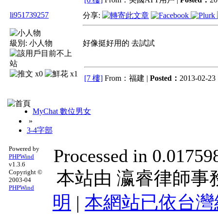
li951739257
分享:
級別:
小人物
好像挺好用的 去試試
x0
x1
[7 樓]
From：福建 |
Posted：
2013-02-23 
MyChat 數位男女
»
3-4字部
Powered by
Processed in 0.017598
PHPWind
v1.3.6
本站由
瀛睿律師事
Copyright ©
2003-04
PHPWind
明
|
本網站已依台灣