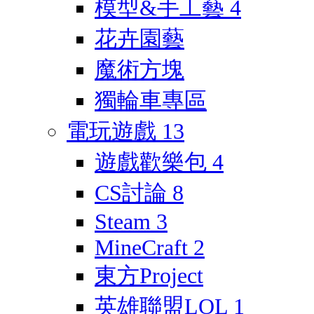
模型&手工藝
4
花卉園藝
魔術方塊
獨輪車專區
電玩遊戲
13
遊戲歡樂包
4
CS討論
8
Steam
3
MineCraft
2
東方Project
英雄聯盟LOL
1