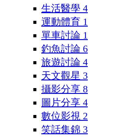
生活醫學
4
運動體育
1
單車討論
1
釣魚討論
6
旅遊討論
4
天文觀星
3
攝影分享
8
圖片分享
4
數位影視
2
笑話集錦
3