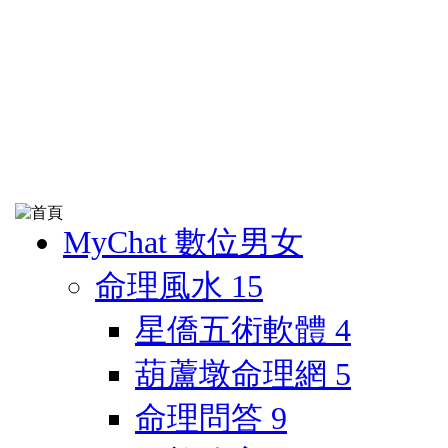
MyChat 數位男女
命理風水
15
星僑五術軟體
4
葫蘆墩命理網
5
命理問答
9