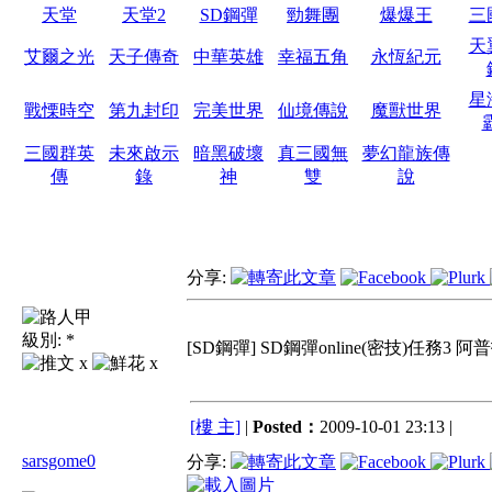
天堂
天堂2
SD鋼彈
勁舞團
爆爆王
三
天
艾爾之光
天子傳奇
中華英雄
幸福五角
永恆紀元
星
戰慄時空
第九封印
完美世界
仙境傳說
魔獸世界
三國群英
未來啟示
暗黑破壞
真三國無
夢幻龍族傳
傳
錄
神
雙
說
分享:
級別:
*
[SD鋼彈] SD鋼彈online(密技)任務
x
x
[樓 主]
|
Posted：
2009-10-01 23:13 |
sarsgome0
分享: