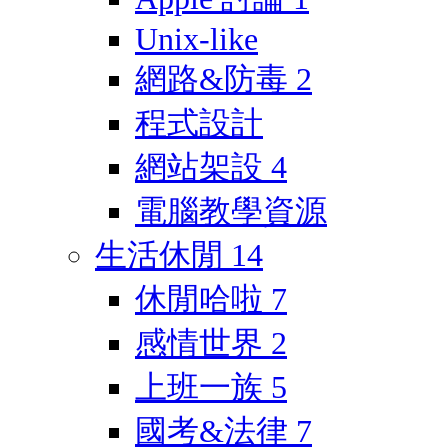
Unix-like
網路&防毒
2
程式設計
網站架設
4
電腦教學資源
生活休閒
14
休閒哈啦
7
感情世界
2
上班一族
5
國考&法律
7