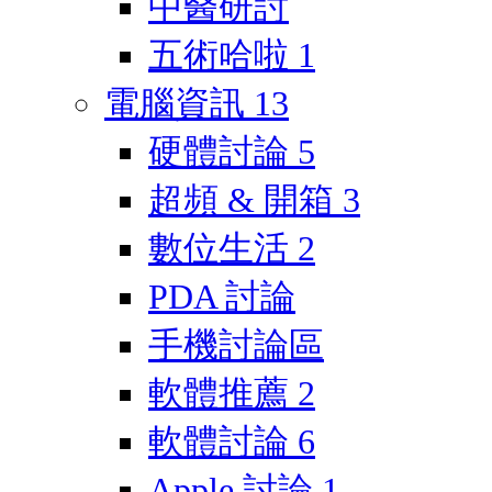
中醫研討
五術哈啦
1
電腦資訊
13
硬體討論
5
超頻 & 開箱
3
數位生活
2
PDA 討論
手機討論區
軟體推薦
2
軟體討論
6
Apple 討論
1