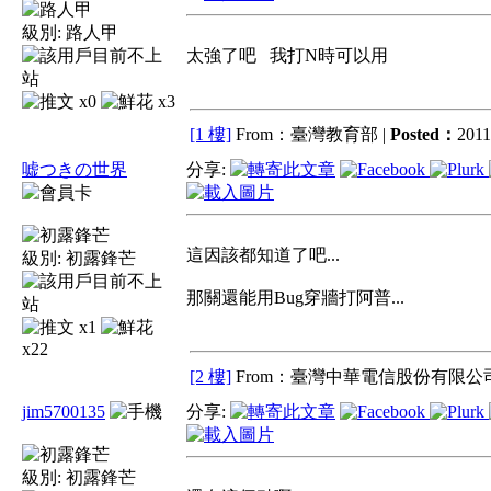
級別:
路人甲
太強了吧 我打N時可以用
x0
x3
[1 樓]
From：臺灣教育部 |
Posted：
2011
嘘つきの世界
分享:
這因該都知道了吧...
級別:
初露鋒芒
那關還能用Bug穿牆打阿普...
x1
x22
[2 樓]
From：臺灣中華電信股份有限公司
jim5700135
分享:
級別:
初露鋒芒