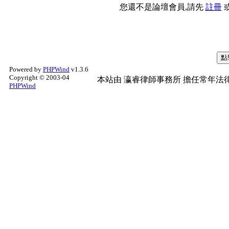
您還不是論壇會員,請先
註冊
Powered by
PHPWind
v1.3.6
Copyright © 2003-04
本站由
瀛睿律師事務所
擔任常年法律
PHPWind