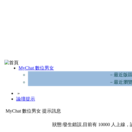
MyChat 數位男女
－最近版
－最近瀏
»
論壇提示
MyChat 數位男女 提示訊息
狀態:發生錯誤,目前有 10000 人上線