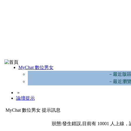
MyChat 數位男女
－最近版
－最近瀏
»
論壇提示
MyChat 數位男女 提示訊息
狀態:發生錯誤,目前有 10001 人上線