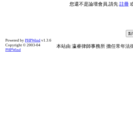
您還不是論壇會員,請先
註冊
Powered by
PHPWind
v1.3.6
Copyright © 2003-04
本站由
瀛睿律師事務所
擔任常年法律
PHPWind