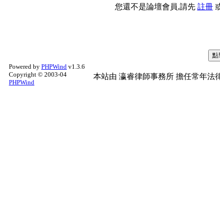
您還不是論壇會員,請先
註冊
Powered by
PHPWind
v1.3.6
Copyright © 2003-04
本站由
瀛睿律師事務所
擔任常年法律
PHPWind